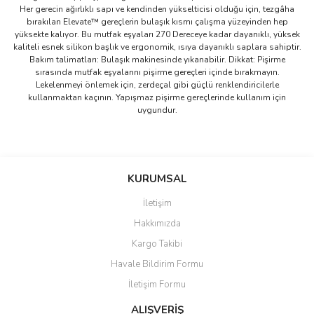
Her gerecin ağırlıklı sapı ve kendinden yükselticisi olduğu için, tezgâha
bırakılan Elevate™ gereçlerin bulaşık kısmı çalışma yüzeyinden hep
yüksekte kalıyor. Bu mutfak eşyaları 270 Dereceye kadar dayanıklı, yüksek
kaliteli esnek silikon başlık ve ergonomik, ısıya dayanıklı saplara sahiptir.
Bakım talimatları: Bulaşık makinesinde yıkanabilir. Dikkat: Pişirme
sırasında mutfak eşyalarını pişirme gereçleri içinde bırakmayın.
Lekelenmeyi önlemek için, zerdeçal gibi güçlü renklendiricilerle
kullanmaktan kaçının. Yapışmaz pişirme gereçlerinde kullanım için
uygundur.
Bu ürünün fiyat bilgisi, resim, ürün açıklamalarında ve diğer
konularda yetersiz gördüğünüz noktaları öneri formunu kullanarak
Bu ürüne ilk yorumu siz yapın!
KURUMSAL
tarafımıza iletebilirsiniz.
Görüş ve önerileriniz için teşekkür ederiz.
İletişim
Yorum Yaz
Hakkımızda
Ürün resmi kalitesiz, bozuk veya görüntülenemiyor.
Kargo Takibi
Ürün açıklamasında eksik bilgiler bulunuyor.
Havale Bildirim Formu
Ürün bilgilerinde hatalar bulunuyor.
İletişim Formu
Ürün fiyatı diğer sitelerden daha pahalı.
Bu ürüne benzer farklı alternatifler olmalı.
ALIŞVERİŞ