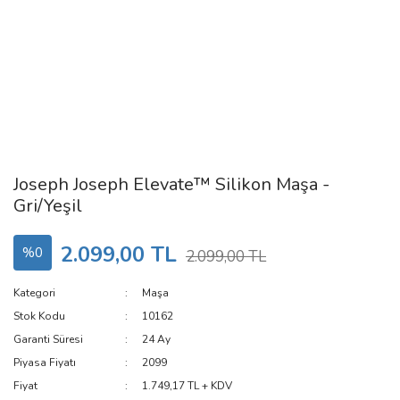
Joseph Joseph Elevate™ Silikon Maşa -
Gri/Yeşil
2.099,00 TL
%0
2.099,00 TL
Kategori
Maşa
Stok Kodu
10162
Garanti Süresi
24 Ay
Piyasa Fiyatı
2099
Fiyat
1.749,17 TL + KDV