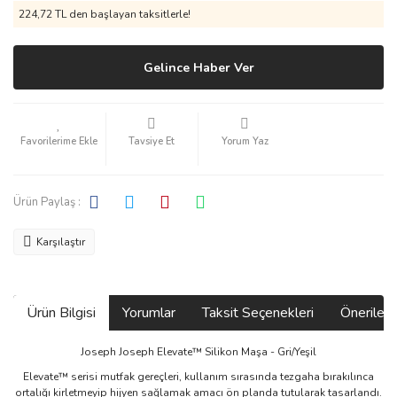
224,72 TL den başlayan taksitlerle!
Gelince Haber Ver
Tavsiye Et
Yorum Yaz
Ürün Paylaş :
Karşılaştır
Ürün Bilgisi
Yorumlar
Taksit Seçenekleri
Önerilerin
Joseph Joseph Elevate™ Silikon Maşa - Gri/Yeşil
Elevate™ serisi mutfak gereçleri, kullanım sırasında tezgaha bırakılınca
ortalığı kirletmeyip hijyen sağlamak amacı ön planda tutularak tasarlandı.