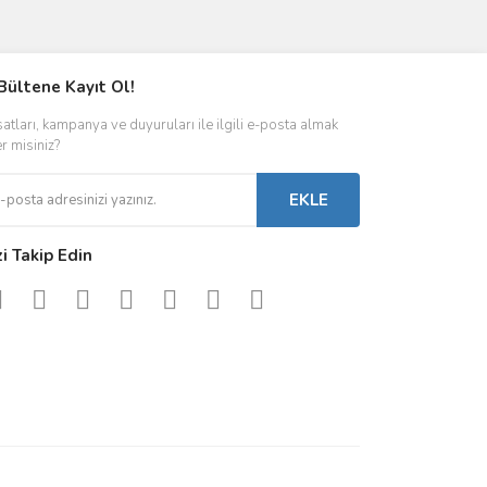
ımıza iletebilirsiniz.
Bültene Kayıt Ol!
satları, kampanya ve duyuruları ile ilgili e-posta almak
er misiniz?
EKLE
zi Takip Edin