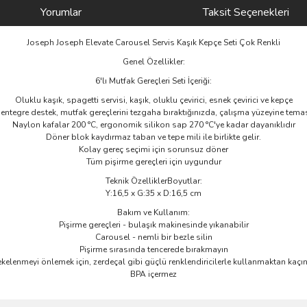
Yorumlar
Taksit Seçenekleri
Joseph Joseph Elevate Carousel Servis Kaşık Kepçe Seti Çok Renkli
Genel Özellikler:
6'lı Mutfak Gereçleri Seti İçeriği:
Oluklu kaşık, spagetti servisi, kaşık, oluklu çevirici, esnek çevirici ve kepçe
e entegre destek, mutfak gereçlerini tezgaha bıraktığınızda, çalışma yüzeyine tema
Naylon kafalar 200 °C, ergonomik silikon sap 270 °C'ye kadar dayanıklıdır
Döner blok kaydırmaz taban ve tepe mili ile birlikte gelir.
Kolay gereç seçimi için sorunsuz döner
Tüm pişirme gereçleri için uygundur
Teknik ÖzelliklerBoyutlar:
Y:16,5 x G:35 x D:16,5 cm
Bakım ve Kullanım:
Pişirme gereçleri - bulaşık makinesinde yıkanabilir
Carousel - nemli bir bezle silin
Pişirme sırasında tencerede bırakmayın
ekelenmeyi önlemek için, zerdeçal gibi güçlü renklendiricilerle kullanmaktan kaçın
BPA içermez