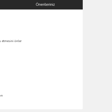
Önerileriniz
s etmesini önler
ın