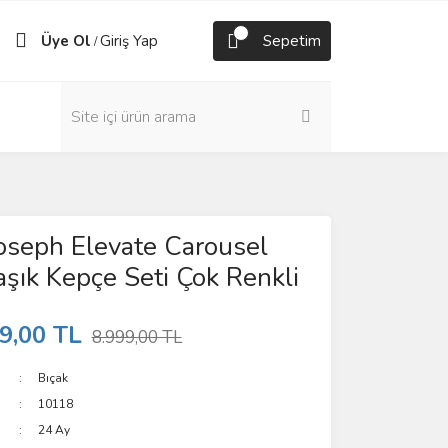
Üye Ol
Giriş Yap
Sepetim
/
oseph Elevate Carousel
aşık Kepçe Seti Çok Renkli
9,00 TL
8.999,00 TL
Bıçak
10118
24 Ay