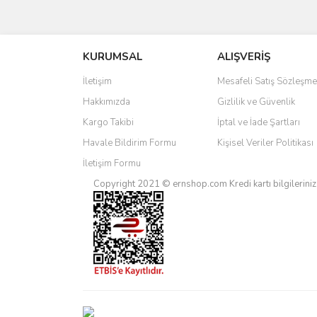
Bu ürünün fiyat bilgisi, resim, ürün açıklamalarında 
Görüş ve önerileriniz için teşekkür ederiz.
KURUMSAL
ALIŞVERİŞ
Ürün resmi kalitesiz, bozuk veya görüntülenemiyo
Ürün açıklamasında eksik bilgiler bulunuyor.
İletişim
Mesafeli Satış Sözleşme
Ürün bilgilerinde hatalar bulunuyor.
Hakkımızda
Gizlilik ve Güvenlik
Ürün fiyatı diğer sitelerden daha pahalı.
Kargo Takibi
İptal ve İade Şartları
Bu ürüne benzer farklı alternatifler olmalı.
Havale Bildirim Formu
Kişisel Veriler Politikası
İletişim Formu
Copyright 2021 © ernshop.com
Kredi kartı bilgilerin