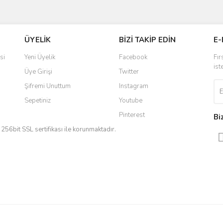
ve diğer konularda yetersiz gördüğünüz noktaları öneri formunu kullanarak taraf
Bu ürüne ilk yorumu siz yapın!
ÜYELİK
BİZİ TAKİP EDİN
E-
r.
Yorum Yaz
si
Yeni Üyelik
Facebook
Fır
ist
Üye Girişi
Twitter
Şifremi Unuttum
Instagram
Sepetiniz
Youtube
Pinterest
Bi
iz 256bit SSL sertifikası ile korunmaktadır.
Gönder