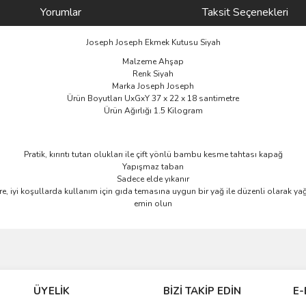
Yorumlar
Taksit Seçenekleri
Joseph Joseph Ekmek Kutusu Siyah
Malzeme Ahşap
Renk Siyah
Marka Joseph Joseph
Ürün Boyutları UxGxY 37 x 22 x 18 santimetre
Ürün Ağırlığı 1.5 Kilogram
Pratik, kırıntı tutan olukları ile çift yönlü bambu kesme tahtası kapağ
Yapışmaz taban
Sadece elde yıkanır
 iyi koşullarda kullanım için gıda temasına uygun bir yağ ile düzenli olarak y
emin olun
ve diğer konularda yetersiz gördüğünüz noktaları öneri formunu kullanarak taraf
Bu ürüne ilk yorumu siz yapın!
ÜYELİK
BİZİ TAKİP EDİN
E-
r.