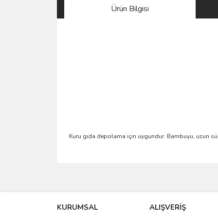
Ürün Bilgisi
Kuru gıda depolama için uygundur. Bambuyu, uzun süre,
Bu ürünün fiyat bilgisi, resim, ürün açıklamalarında 
Görüş ve önerileriniz için teşekkür ederiz.
KURUMSAL
ALIŞVERİŞ
Ürün resmi kalitesiz, bozuk veya görüntülenemiyo