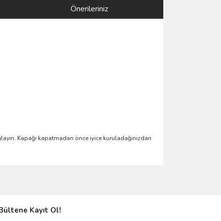
Önerileriniz
ağlayın. Kapağı kapatmadan önce iyice kuruladağınızdan
ımıza iletebilirsiniz.
Bültene Kayıt Ol!