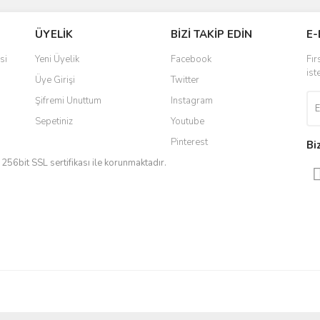
Bu ürüne ilk yorumu siz yapın!
ÜYELİK
BİZİ TAKİP EDİN
E-
r.
Yorum Yaz
si
Yeni Üyelik
Facebook
Fır
ist
Üye Girişi
Twitter
Şifremi Unuttum
Instagram
Sepetiniz
Youtube
Pinterest
Bi
iz 256bit SSL sertifikası ile korunmaktadır.
Gönder