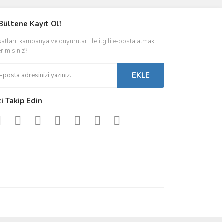
Bültene Kayıt Ol!
satları, kampanya ve duyuruları ile ilgili e-posta almak
er misiniz?
EKLE
zi Takip Edin