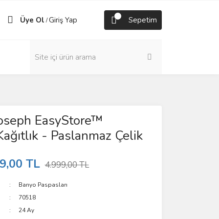
Üye Ol
Giriş Yap
Sepetim
/
Joseph EasyStore™
Kağıtlık - Paslanmaz Çelik
9,00 TL
4.999,00 TL
Banyo Paspasları
70518
24 Ay