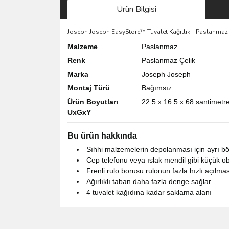
Ürün Bilgisi
Joseph Joseph EasyStore™ Tuvalet Kağıtlık - Paslanmaz 
Malzeme
Paslanmaz
Renk
Paslanmaz Çelik
Marka
Joseph Joseph
Montaj Türü
Bağımsız
Ürün Boyutları
22.5 x 16.5 x 68 santimetr
UxGxY
Bu ürün hakkında
Sıhhi malzemelerin depolanması için ayrı b
Cep telefonu veya ıslak mendil gibi küçük obj
Frenli rulo borusu rulonun fazla hızlı açılmas
Ağırlıklı taban daha fazla denge sağlar
4 tuvalet kağıdına kadar saklama alanı
Bu ürünün fiyat bilgisi, resim, ürün açıklamalarında 
Görüş ve önerileriniz için teşekkür ederiz.