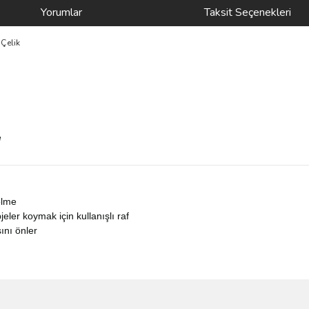
Yorumlar
Taksit Seçenekleri
Çelik
e
ölme
eler koymak için kullanışlı raf
ını önler
ve diğer konularda yetersiz gördüğünüz noktaları öneri formunu kullanarak taraf