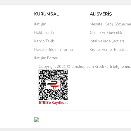
KURUMSAL
ALIŞVERİŞ
Ürün resmi kalitesiz, bozuk veya görüntülenemiyo
Ürün açıklamasında eksik bilgiler bulunuyor.
İletişim
Mesafeli Satış Sözleşme
Ürün bilgilerinde hatalar bulunuyor.
Hakkımızda
Gizlilik ve Güvenlik
Ürün fiyatı diğer sitelerden daha pahalı.
Kargo Takibi
İptal ve İade Şartları
Bu ürüne benzer farklı alternatifler olmalı.
Havale Bildirim Formu
Kişisel Veriler Politikası
İletişim Formu
Copyright 2021 © ernshop.com
Kredi kartı bilgilerin