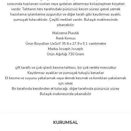
sırasında toplanan sıvıları veya gıdaları aktarmayı kolaylaştıran köşeleri
vardır. Tahtanın ters tarafındaki pürüzsüz kesim yüzeyi genel yemek
hazırlama işlemlerine uygundur ve diğer tarafı gibi kaydırmaz ayaklı,
yumuşak tutacaklıdır. Çeşitli renkleri vardır. Bulaşık makinesinde
yıkanabilir.
Malzeme Plastik
Renk Kırmızı
Ürün Boyutları UxGxY 35.6 x 27.9 x 5.1 santimetre
Marka Joseph Joseph
Ürün Ağırlığı 730 Gram
çift taraflı ve çok işlevli kesme tahtası, bir çok renkte mevcuttur
Kaydırmaz ayaklar ve yumuşak tutuşlu kenarlar
Et kesme ve suyunu yakalamak veya ekmek kesmek ve kırıntıları yakalamak
için ideal
Bir tarafında kendinden et tutacağı, diğer tarafında pürüzsüz yüzey
Bulaşık makinesinde yıkanabilir
Bu ürünün fiyat bilgisi, resim, ürün açıklamalarında ve diğer
konularda yetersiz gördüğünüz noktaları öneri formunu kullanarak
Bu ürüne ilk yorumu siz yapın!
KURUMSAL
tarafımıza iletebilirsiniz.
Görüş ve önerileriniz için teşekkür ederiz.