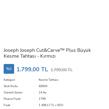
Joseph Joseph Cut&Carve™ Plus Büyük
Kesme Tahtası - Kırmızı
1.799,00 TL
%0
1.799,00 TL
Kategori
Kesme Tahtası
Stok Kodu
60004
Garanti Süresi
24 Ay
Piyasa Fiyatı
1799
Fiyat
1.499,17 TL + KDV