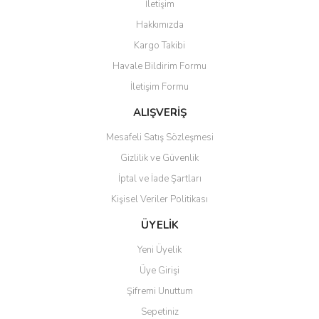
İletişim
Yorum Yaz
Hakkımızda
Ürün resmi kalitesiz, bozuk veya görüntülenemiyor.
Kargo Takibi
Ürün açıklamasında eksik bilgiler bulunuyor.
Havale Bildirim Formu
Ürün bilgilerinde hatalar bulunuyor.
İletişim Formu
Ürün fiyatı diğer sitelerden daha pahalı.
Bu ürüne benzer farklı alternatifler olmalı.
ALIŞVERİŞ
Mesafeli Satış Sözleşmesi
Gizlilik ve Güvenlik
İptal ve İade Şartları
Kişisel Veriler Politikası
Gönder
ÜYELİK
Yeni Üyelik
Üye Girişi
Şifremi Unuttum
Sepetiniz