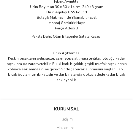
Teknik Ayrıntılar
Ürün Boyutları ‎30 x 30 x 14 cm; 249.48 gram
Ürün Ağırlığı ‎0.55 Pound
Bulaşık Makinesinde Yıkanabilir ‎Evet
Montaj Gerektirir ‎Hayır
Parça Adedi ‎3
Pakete Dahil Olan Bileşenler ‎Salata Kasesi
Ürün Açıklaması
Keskin bıçakların gelişigüzel çekmeceye atılması tehlikeli olduğu kadar
bıçaklara da zarar verebilir. Bu iki katlı bıçaklık, çeşitli mutfak bıçaklarının
kolayca saklanmasını ve gerektiğinde çabucak alınmasını sağlar. Farklı
bıçak boyları için iki katlıdır ve dar bir alanda dokuz adede kadar bıçak
saklayabilir.
Bu ürünün fiyat bilgisi, resim, ürün açıklamalarında ve diğer
konularda yetersiz gördüğünüz noktaları öneri formunu kullanarak
Bu ürüne ilk yorumu siz yapın!
KURUMSAL
tarafımıza iletebilirsiniz.
Görüş ve önerileriniz için teşekkür ederiz.
İletişim
Yorum Yaz
Hakkımızda
Ürün resmi kalitesiz, bozuk veya görüntülenemiyor.