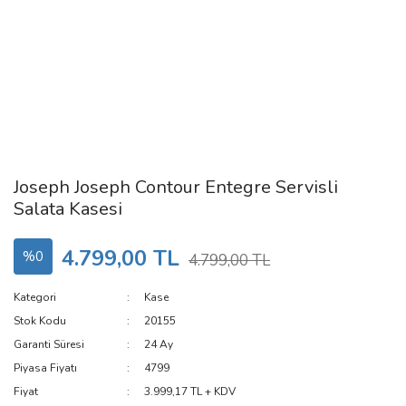
Joseph Joseph Contour Entegre Servisli
Salata Kasesi
4.799,00 TL
%0
4.799,00 TL
Kategori
Kase
Stok Kodu
20155
Garanti Süresi
24 Ay
Piyasa Fiyatı
4799
Fiyat
3.999,17 TL + KDV