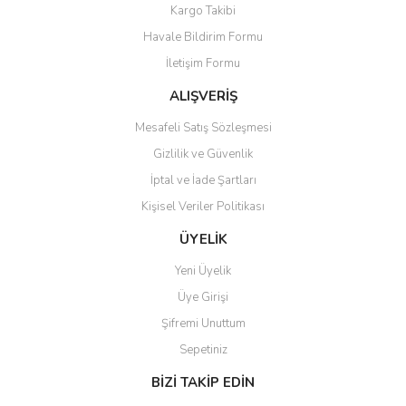
Kargo Takibi
Ürün açıklamasında eksik bilgiler bulunuyor.
Havale Bildirim Formu
Ürün bilgilerinde hatalar bulunuyor.
İletişim Formu
Ürün fiyatı diğer sitelerden daha pahalı.
Bu ürüne benzer farklı alternatifler olmalı.
ALIŞVERİŞ
Mesafeli Satış Sözleşmesi
Gizlilik ve Güvenlik
İptal ve İade Şartları
Kişisel Veriler Politikası
Gönder
ÜYELİK
Yeni Üyelik
Üye Girişi
Şifremi Unuttum
Sepetiniz
BİZİ TAKİP EDİN