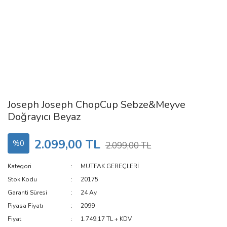
Joseph Joseph ChopCup Sebze&Meyve
Doğrayıcı Beyaz
2.099,00 TL
%0
2.099,00 TL
Kategori
MUTFAK GEREÇLERİ
Stok Kodu
20175
Garanti Süresi
24 Ay
Piyasa Fiyatı
2099
Fiyat
1.749,17 TL + KDV