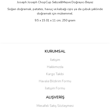
Joseph Joseph ChopCup Sebze&Meyve Doğrayıcı Beyaz
Soğan doğramak, patates, havuç ve kabağı cips ya da çubuk şeklinde
doğramak için mükemmel.
‎9.5 x 15.01 x 11 cm; 250 gram
Bu ürünün fiyat bilgisi, resim, ürün açıklamalarında ve diğer
konularda yetersiz gördüğünüz noktaları öneri formunu kullanarak
Bu ürüne ilk yorumu siz yapın!
KURUMSAL
tarafımıza iletebilirsiniz.
Görüş ve önerileriniz için teşekkür ederiz.
İletişim
Yorum Yaz
Hakkımızda
Ürün resmi kalitesiz, bozuk veya görüntülenemiyor.
Kargo Takibi
Ürün açıklamasında eksik bilgiler bulunuyor.
Havale Bildirim Formu
Ürün bilgilerinde hatalar bulunuyor.
İletişim Formu
Ürün fiyatı diğer sitelerden daha pahalı.
Bu ürüne benzer farklı alternatifler olmalı.
ALIŞVERİŞ
Mesafeli Satış Sözleşmesi