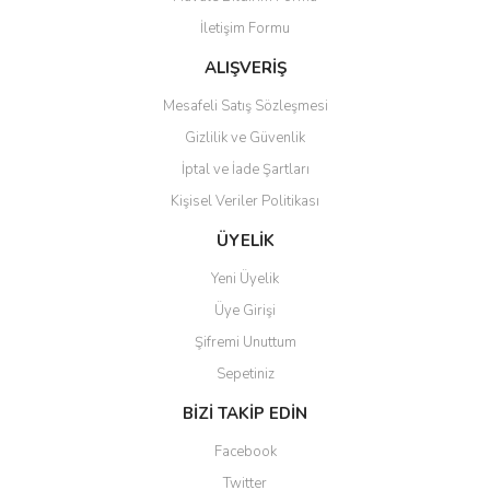
Ürün bilgilerinde hatalar bulunuyor.
İletişim Formu
Ürün fiyatı diğer sitelerden daha pahalı.
Bu ürüne benzer farklı alternatifler olmalı.
ALIŞVERİŞ
Mesafeli Satış Sözleşmesi
Gizlilik ve Güvenlik
İptal ve İade Şartları
Kişisel Veriler Politikası
Gönder
ÜYELİK
Yeni Üyelik
Üye Girişi
Şifremi Unuttum
Sepetiniz
BİZİ TAKİP EDİN
Facebook
Twitter