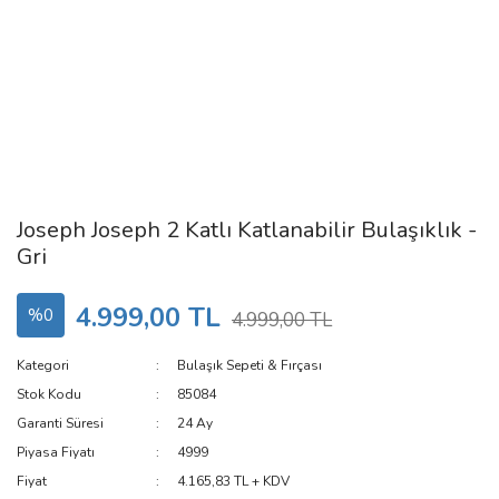
Joseph Joseph 2 Katlı Katlanabilir Bulaşıklık -
Gri
4.999,00 TL
%0
4.999,00 TL
Kategori
Bulaşık Sepeti & Fırçası
Stok Kodu
85084
Garanti Süresi
24 Ay
Piyasa Fiyatı
4999
Fiyat
4.165,83 TL + KDV