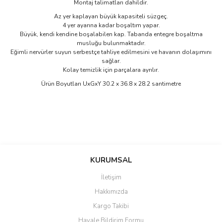
Montaj talimatları dahildir.
Az yer kaplayan büyük kapasiteli süzgeç.
4 yer ayarına kadar boşaltım yapar.
Büyük, kendi kendine boşalabilen kap. Tabanda entegre boşaltma
musluğu bulunmaktadır.
Eğimli nervürler suyun serbestçe tahliye edilmesini ve havanın dolaşımını
sağlar.
Kolay temizlik için parçalara ayrılır.
Ürün Boyutları UxGxY 30.2 x 36.8 x 28.2 santimetre
Bu ürünün fiyat bilgisi, resim, ürün açıklamalarında ve diğer
konularda yetersiz gördüğünüz noktaları öneri formunu kullanarak
Bu ürüne ilk yorumu siz yapın!
KURUMSAL
tarafımıza iletebilirsiniz.
Görüş ve önerileriniz için teşekkür ederiz.
İletişim
Yorum Yaz
Hakkımızda
Ürün resmi kalitesiz, bozuk veya görüntülenemiyor.
Kargo Takibi
Ürün açıklamasında eksik bilgiler bulunuyor.
Havale Bildirim Formu