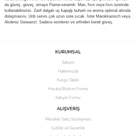
da güveç. güveç, emaye Flame-seramik: Man, fırın veya fırın üzerinde
kullanabilirsiniz. Zarif dalgalı uç kapağı buharlı ve aroma optimal altında
dolaşmasını, Unb servis çok uzun süre sıcak. İster Marokkanisch veya
Akdeniz Gewuerzt: Sadece esinlenin ve erfinden kendi güveç.
Bu ürünün fiyat bilgisi, resim, ürün açıklamalarında ve diğer
konularda yetersiz gördüğünüz noktaları öneri formunu kullanarak
Bu ürüne ilk yorumu siz yapın!
KURUMSAL
tarafımıza iletebilirsiniz.
Görüş ve önerileriniz için teşekkür ederiz.
İletişim
Yorum Yaz
Hakkımızda
Ürün resmi kalitesiz, bozuk veya görüntülenemiyor.
Kargo Takibi
Ürün açıklamasında eksik bilgiler bulunuyor.
Havale Bildirim Formu
Ürün bilgilerinde hatalar bulunuyor.
İletişim Formu
Ürün fiyatı diğer sitelerden daha pahalı.
Bu ürüne benzer farklı alternatifler olmalı.
ALIŞVERİŞ
Mesafeli Satış Sözleşmesi
Gizlilik ve Güvenlik