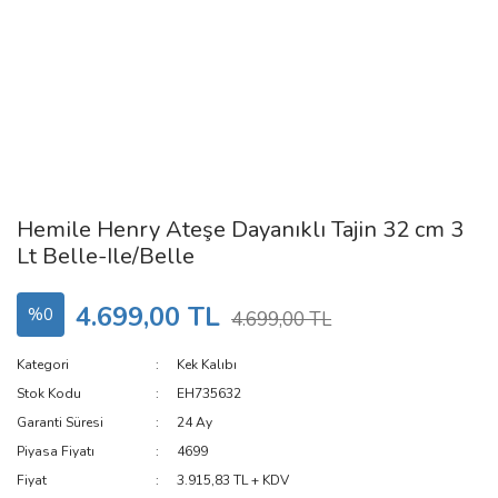
Hemile Henry Ateşe Dayanıklı Tajin 32 cm 3
Lt Belle-Ile/Belle
4.699,00 TL
%0
4.699,00 TL
Kategori
Kek Kalıbı
Stok Kodu
EH735632
Garanti Süresi
24 Ay
Piyasa Fiyatı
4699
Fiyat
3.915,83 TL + KDV