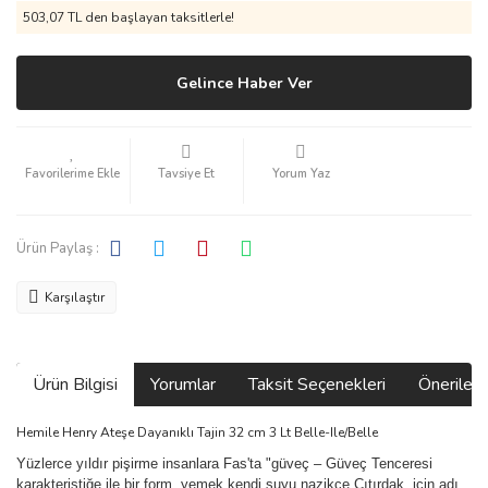
503,07 TL den başlayan taksitlerle!
Gelince Haber Ver
Tavsiye Et
Yorum Yaz
Ürün Paylaş :
Karşılaştır
Ürün Bilgisi
Yorumlar
Taksit Seçenekleri
Önerilerin
Hemile Henry Ateşe Dayanıklı Tajin 32 cm 3 Lt Belle-Ile/Belle
Yüzlerce yıldır pişirme insanlara Fas'ta "güveç – Güveç Tenceresi
karakteristiğe ile bir form, yemek kendi suyu nazikçe Çıtırdak. için adı