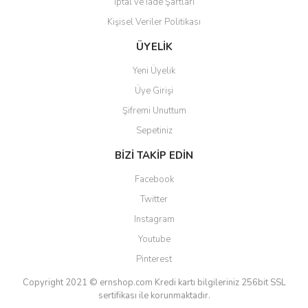
İptal ve İade Şartları
Kişisel Veriler Politikası
Gönder
ÜYELİK
Yeni Üyelik
Üye Girişi
Şifremi Unuttum
Sepetiniz
BİZİ TAKİP EDİN
Facebook
Twitter
Instagram
Youtube
Pinterest
Copyright 2021 © ernshop.com
Kredi kartı bilgileriniz 256bit SSL
sertifikası ile korunmaktadır.