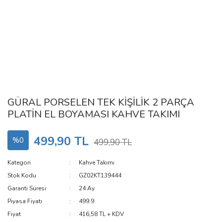
GÜRAL PORSELEN TEK KİŞİLİK 2 PARÇA
PLATİN EL BOYAMASI KAHVE TAKIMI
499,90 TL
%0
499,90 TL
Kategori
Kahve Takımı
Stok Kodu
GZ02KT139444
Garanti Süresi
24 Ay
Piyasa Fiyatı
499.9
Fiyat
416,58 TL + KDV