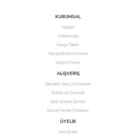
Bu ürünün fiyat bilgisi, resim, ürün açıklamalarında ve diğer
konularda yetersiz gördüğünüz noktaları öneri formunu kullanarak
Bu ürüne ilk yorumu siz yapın!
KURUMSAL
tarafımıza iletebilirsiniz.
Görüş ve önerileriniz için teşekkür ederiz.
İletişim
Yorum Yaz
Hakkımızda
Ürün resmi kalitesiz, bozuk veya görüntülenemiyor.
Kargo Takibi
Ürün açıklamasında eksik bilgiler bulunuyor.
Havale Bildirim Formu
Ürün bilgilerinde hatalar bulunuyor.
İletişim Formu
Ürün fiyatı diğer sitelerden daha pahalı.
Bu ürüne benzer farklı alternatifler olmalı.
ALIŞVERİŞ
Mesafeli Satış Sözleşmesi
Gizlilik ve Güvenlik
İptal ve İade Şartları
Kişisel Veriler Politikası
Gönder
ÜYELİK
Yeni Üyelik