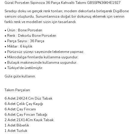
Güral Porselen Sipinoza 36 Parça Kahvaltı Takımı GBSSPN36KHE1927
Sıradışı doku ve gerçek renk tonları; modern dekorlarla birleşerek DigiBone
serisini oluşturdu. Sunumlarınıza doğal bir dokunuş eklemek için serinin
farklı renk ve modelleri sizin için tasarlandı.
• Ürün : Bone Porselen
• Renk : Dekorlu Bone Porselen
• Parça Sayısı : 36 Parça
• Miktar : 6 kişilik
• Pürüzsüz yüzeyi sayesinde lekelenme yapmaz.
• Mikrodalga fırınlarda kullanıma uygundur.
• Bulaşık makinesinde kullanıma uygundur.
• Türkiye'de üretilmiştir.
Güle güle kullanın.
Takım Parçaları
6 Adet 24X24 Cm Düz Tabak
6 Adet Çelik Çay Kaşığı
6 Adet Çay Fincanı
6 Adet Çay Fincan Tabağı
2 Adet 21X14Cm Kayık Tabak
1 Adet Biberlik
1 Adet Tuzluk