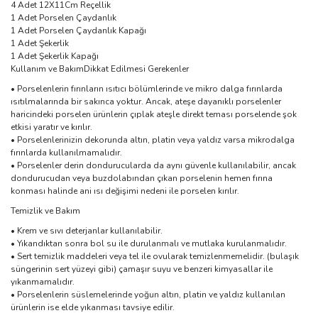
4 Adet 12X11Cm Reçellik
1 Adet Porselen Çaydanlık
1 Adet Porselen Çaydanlık Kapağı
1 Adet Şekerlik
1 Adet Şekerlik Kapağı
Kullanım ve BakımDikkat Edilmesi Gerekenler
• Porselenlerin fırınların ısıtıcı bölümlerinde ve mikro dalga fırınlarda
ısıtılmalarında bir sakınca yoktur. Ancak, ateşe dayanıklı porselenler
haricindeki porselen ürünlerin çıplak ateşle direkt teması porselende şok
etkisi yaratır ve kırılır.
• Porselenlerinizin dekorunda altın, platin veya yaldız varsa mikrodalga
fırınlarda kullanılmamalıdır.
• Porselenler derin dondurucularda da aynı güvenle kullanılabilir, ancak
dondurucudan veya buzdolabından çıkan porselenin hemen fırına
konması halinde ani ısı değişimi nedeni ile porselen kırılır.
Temizlik ve Bakım
• Krem ve sıvı deterjanlar kullanılabilir.
• Yıkandıktan sonra bol su ile durulanmalı ve mutlaka kurulanmalıdır.
• Sert temizlik maddeleri veya tel ile ovularak temizlenmemelidir. (bulaşık
süngerinin sert yüzeyi gibi) çamaşır suyu ve benzeri kimyasallar ile
yıkanmamalıdır.
• Porselenlerin süslemelerinde yoğun altın, platin ve yaldız kullanılan
ürünlerin ise elde yıkanması tavsiye edilir.