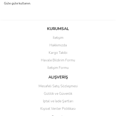
Güle güle kullanın.
Bu ürünün fiyat bilgisi, resim, ürün açıklamalarında ve diğer
konularda yetersiz gördüğünüz noktaları öneri formunu kullanarak
Bu ürüne ilk yorumu siz yapın!
KURUMSAL
tarafımıza iletebilirsiniz.
Görüş ve önerileriniz için teşekkür ederiz.
İletişim
Yorum Yaz
Hakkımızda
Ürün resmi kalitesiz, bozuk veya görüntülenemiyor.
Kargo Takibi
Ürün açıklamasında eksik bilgiler bulunuyor.
Havale Bildirim Formu
Ürün bilgilerinde hatalar bulunuyor.
İletişim Formu
Ürün fiyatı diğer sitelerden daha pahalı.
Bu ürüne benzer farklı alternatifler olmalı.
ALIŞVERİŞ
Mesafeli Satış Sözleşmesi
Gizlilik ve Güvenlik
İptal ve İade Şartları
Kişisel Veriler Politikası
Gönder