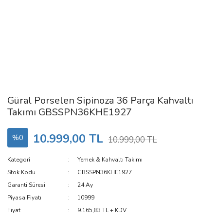
Güral Porselen Sipinoza 36 Parça Kahvaltı
Takımı GBSSPN36KHE1927
10.999,00 TL
%0
10.999,00 TL
Kategori
Yemek & Kahvaltı Takımı
Stok Kodu
GBSSPN36KHE1927
Garanti Süresi
24 Ay
Piyasa Fiyatı
10999
Fiyat
9.165,83 TL + KDV