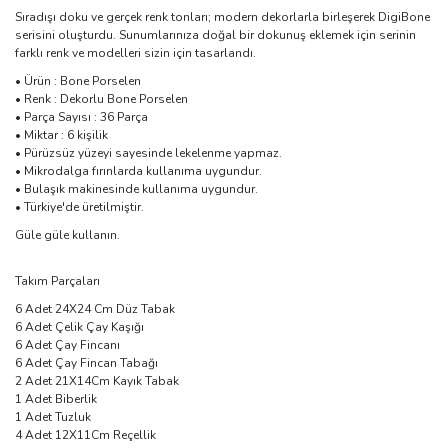
Sıradışı doku ve gerçek renk tonları; modern dekorlarla birleşerek DigiBone
serisini oluşturdu. Sunumlarınıza doğal bir dokunuş eklemek için serinin
farklı renk ve modelleri sizin için tasarlandı.
• Ürün : Bone Porselen
• Renk : Dekorlu Bone Porselen
• Parça Sayısı : 36 Parça
• Miktar : 6 kişilik
• Pürüzsüz yüzeyi sayesinde lekelenme yapmaz.
• Mikrodalga fırınlarda kullanıma uygundur.
• Bulaşık makinesinde kullanıma uygundur.
• Türkiye'de üretilmiştir.
Güle güle kullanın.
Takım Parçaları
6 Adet 24X24 Cm Düz Tabak
6 Adet Çelik Çay Kaşığı
6 Adet Çay Fincanı
6 Adet Çay Fincan Tabağı
2 Adet 21X14Cm Kayık Tabak
1 Adet Biberlik
1 Adet Tuzluk
4 Adet 12X11Cm Reçellik