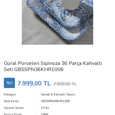
Güral Porselen Sipinoza 36 Parça Kahvaltı
Seti GBSSPN36KHR1006
7.999,00 TL
%0
7.999,00 TL
Kategori
Yemek & Kahvaltı Takımı
Stok Kodu
GBSSPN36KHR1006
Garanti Süresi
24 Ay
Piyasa Fiyatı
7999