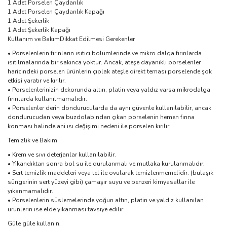
1 Adet Porselen Çaydanlık
1 Adet Porselen Çaydanlık Kapağı
1 Adet Şekerlik
1 Adet Şekerlik Kapağı
Kullanım ve BakımDikkat Edilmesi Gerekenler
• Porselenlerin fırınların ısıtıcı bölümlerinde ve mikro dalga fırınlarda
ısıtılmalarında bir sakınca yoktur. Ancak, ateşe dayanıklı porselenler
haricindeki porselen ürünlerin çıplak ateşle direkt teması porselende şok
etkisi yaratır ve kırılır.
• Porselenlerinizin dekorunda altın, platin veya yaldız varsa mikrodalga
fırınlarda kullanılmamalıdır.
• Porselenler derin dondurucularda da aynı güvenle kullanılabilir, ancak
dondurucudan veya buzdolabından çıkan porselenin hemen fırına
konması halinde ani ısı değişimi nedeni ile porselen kırılır.
Temizlik ve Bakım
• Krem ve sıvı deterjanlar kullanılabilir.
• Yıkandıktan sonra bol su ile durulanmalı ve mutlaka kurulanmalıdır.
• Sert temizlik maddeleri veya tel ile ovularak temizlenmemelidir. (bulaşık
süngerinin sert yüzeyi gibi) çamaşır suyu ve benzeri kimyasallar ile
yıkanmamalıdır.
• Porselenlerin süslemelerinde yoğun altın, platin ve yaldız kullanılan
ürünlerin ise elde yıkanması tavsiye edilir.
Güle güle kullanın.