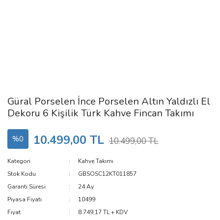
Güral Porselen İnce Porselen Altın Yaldızlı El
Dekoru 6 Kişilik Türk Kahve Fincan Takımı
10.499,00 TL
%0
10.499,00 TL
Kategori
Kahve Takımı
Stok Kodu
GBSOSC12KT011857
Garanti Süresi
24 Ay
Piyasa Fiyatı
10499
Fiyat
8.749,17 TL + KDV