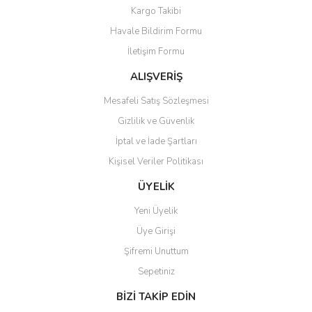
Kargo Takibi
Ürün açıklamasında eksik bilgiler bulunuyor.
Havale Bildirim Formu
Ürün bilgilerinde hatalar bulunuyor.
İletişim Formu
Ürün fiyatı diğer sitelerden daha pahalı.
Bu ürüne benzer farklı alternatifler olmalı.
ALIŞVERİŞ
Mesafeli Satış Sözleşmesi
Gizlilik ve Güvenlik
İptal ve İade Şartları
Kişisel Veriler Politikası
Gönder
ÜYELİK
Yeni Üyelik
Üye Girişi
Şifremi Unuttum
Sepetiniz
BİZİ TAKİP EDİN