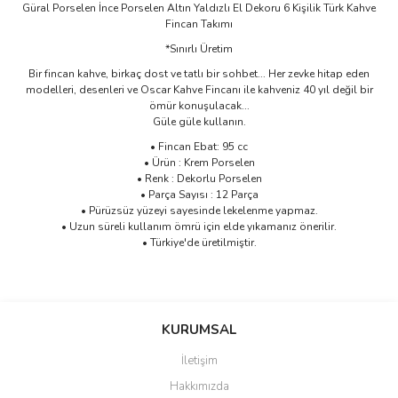
Güral Porselen İnce Porselen Altın Yaldızlı El Dekoru 6 Kişilik Türk Kahve
Fincan Takımı
*Sınırlı Üretim
Bir fincan kahve, birkaç dost ve tatlı bir sohbet... Her zevke hitap eden
modelleri, desenleri ve Oscar Kahve Fincanı ile kahveniz 40 yıl değil bir
ömür konuşulacak...
Güle güle kullanın.
• Fincan Ebat: 95 cc
• Ürün : Krem Porselen
• Renk : Dekorlu Porselen
• Parça Sayısı : 12 Parça
• Pürüzsüz yüzeyi sayesinde lekelenme yapmaz.
• Uzun süreli kullanım ömrü için elde yıkamanız önerilir.
• Türkiye'de üretilmiştir.
Bu ürünün fiyat bilgisi, resim, ürün açıklamalarında ve diğer
konularda yetersiz gördüğünüz noktaları öneri formunu kullanarak
Bu ürüne ilk yorumu siz yapın!
KURUMSAL
tarafımıza iletebilirsiniz.
Görüş ve önerileriniz için teşekkür ederiz.
İletişim
Yorum Yaz
Hakkımızda
Ürün resmi kalitesiz, bozuk veya görüntülenemiyor.