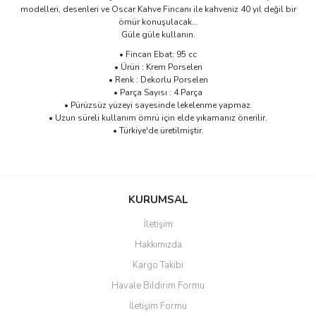
modelleri, desenleri ve Oscar Kahve Fincanı ile kahveniz 40 yıl değil bir
ömür konuşulacak...
Güle güle kullanın.
• Fincan Ebat: 95 cc
• Ürün : Krem Porselen
• Renk : Dekorlu Porselen
• Parça Sayısı : 4 Parça
• Pürüzsüz yüzeyi sayesinde lekelenme yapmaz.
• Uzun süreli kullanım ömrü için elde yıkamanız önerilir.
• Türkiye'de üretilmiştir.
Bu ürünün fiyat bilgisi, resim, ürün açıklamalarında ve diğer
konularda yetersiz gördüğünüz noktaları öneri formunu kullanarak
Bu ürüne ilk yorumu siz yapın!
KURUMSAL
tarafımıza iletebilirsiniz.
Görüş ve önerileriniz için teşekkür ederiz.
İletişim
Yorum Yaz
Hakkımızda
Ürün resmi kalitesiz, bozuk veya görüntülenemiyor.
Kargo Takibi
Ürün açıklamasında eksik bilgiler bulunuyor.
Havale Bildirim Formu
Ürün bilgilerinde hatalar bulunuyor.
İletişim Formu
Ürün fiyatı diğer sitelerden daha pahalı.