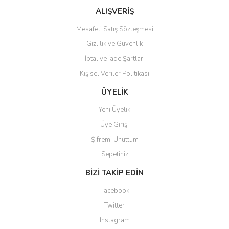
Bu ürüne benzer farklı alternatifler olmalı.
ALIŞVERİŞ
Mesafeli Satış Sözleşmesi
Gizlilik ve Güvenlik
İptal ve İade Şartları
Kişisel Veriler Politikası
Gönder
ÜYELİK
Yeni Üyelik
Üye Girişi
Şifremi Unuttum
Sepetiniz
BİZİ TAKİP EDİN
Facebook
Twitter
Instagram