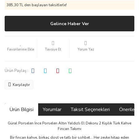
385,30 TL den başlayan taksitlerle!
Gelince Haber Ver
Tavsiye Et
Yorum Yaz
Ürün Paylaş :
Karşılaştır
Ürün Bilgisi
Yorumlar
Taksit Seçenekleri
Önerilerin
Güral Porselen İnce Porselen Altın Yaldızlı El Dekoru 2 Kişilik Türk Kahve
Fincan Takımı
Bir fincan kahve, birkaç dost ve tatlı bir sohbet... Her zevke hitap eden