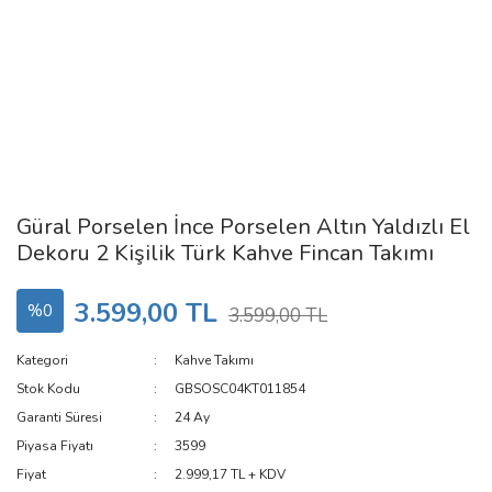
Güral Porselen İnce Porselen Altın Yaldızlı El
Dekoru 2 Kişilik Türk Kahve Fincan Takımı
3.599,00 TL
%0
3.599,00 TL
Kategori
Kahve Takımı
Stok Kodu
GBSOSC04KT011854
Garanti Süresi
24 Ay
Piyasa Fiyatı
3599
Fiyat
2.999,17 TL + KDV