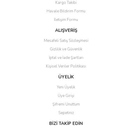
Kargo Takibi
Ürün açıklamasında eksik bilgiler bulunuyor.
Havale Bildirim Formu
Ürün bilgilerinde hatalar bulunuyor.
İletişim Formu
Ürün fiyatı diğer sitelerden daha pahalı.
Bu ürüne benzer farklı alternatifler olmalı.
ALIŞVERİŞ
Mesafeli Satış Sözleşmesi
Gizlilik ve Güvenlik
İptal ve İade Şartları
Kişisel Veriler Politikası
Gönder
ÜYELİK
Yeni Üyelik
Üye Girişi
Şifremi Unuttum
Sepetiniz
BİZİ TAKİP EDİN