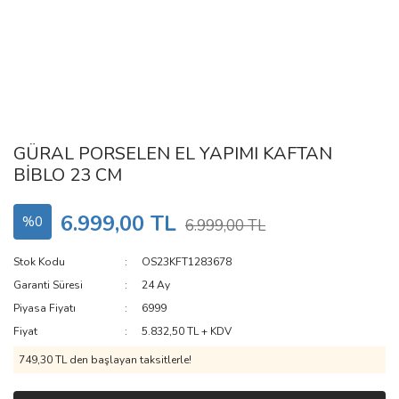
GÜRAL PORSELEN EL YAPIMI KAFTAN
BİBLO 23 CM
6.999,00 TL
%0
6.999,00 TL
Stok Kodu
OS23KFT1283678
Garanti Süresi
24 Ay
Piyasa Fiyatı
6999
Fiyat
5.832,50 TL + KDV
749,30 TL den başlayan taksitlerle!