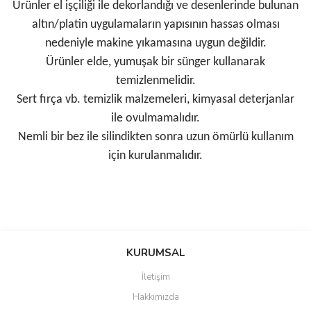
Ürünler el işçiliği ile dekorlandığı ve desenlerinde bulunan
altın/platin uygulamaların yapısının hassas olması
nedeniyle makine yıkamasına uygun değildir.
Ürünler elde, yumuşak bir sünger kullanarak
temizlenmelidir.
Sert fırça vb. temizlik malzemeleri, kimyasal deterjanlar
ile ovulmamalıdır.
Nemli bir bez ile silindikten sonra uzun ömürlü kullanım
için kurulanmalıdır.
Bu ürünün fiyat bilgisi, resim, ürün açıklamalarında ve diğer
konularda yetersiz gördüğünüz noktaları öneri formunu kullanarak
Bu ürüne ilk yorumu siz yapın!
KURUMSAL
tarafımıza iletebilirsiniz.
Görüş ve önerileriniz için teşekkür ederiz.
İletişim
Yorum Yaz
Hakkımızda
Ürün resmi kalitesiz, bozuk veya görüntülenemiyor.