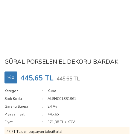
GÜRAL PORSELEN EL DEKORU BARDAK
445,65 TL
%0
445,65 TL
Kategori
Kupa
Stok Kodu
ALSNC01SB1961
Garanti Süresi
24 Ay
Piyasa Fiyatı
445.65
Fiyat
371,38 TL + KDV
47,71 TL den başlayan taksitlerle!