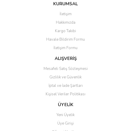
Bu ürüne ilk yorumu siz yapın!
KURUMSAL
tarafımıza iletebilirsiniz.
Görüş ve önerileriniz için teşekkür ederiz.
İletişim
Yorum Yaz
Hakkımızda
Ürün resmi kalitesiz, bozuk veya görüntülenemiyor.
Kargo Takibi
Ürün açıklamasında eksik bilgiler bulunuyor.
Havale Bildirim Formu
Ürün bilgilerinde hatalar bulunuyor.
İletişim Formu
Ürün fiyatı diğer sitelerden daha pahalı.
Bu ürüne benzer farklı alternatifler olmalı.
ALIŞVERİŞ
Mesafeli Satış Sözleşmesi
Gizlilik ve Güvenlik
İptal ve İade Şartları
Kişisel Veriler Politikası
Gönder
ÜYELİK
Yeni Üyelik
Üye Girişi