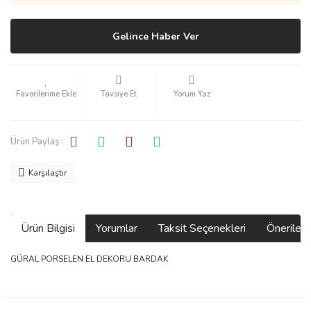
Gelince Haber Ver
Tavsiye Et
Yorum Yaz
Ürün Paylaş :
Karşılaştır
Ürün Bilgisi
Yorumlar
Taksit Seçenekleri
Önerilerin
GÜRAL PORSELEN EL DEKORU BARDAK
Bu ürünün fiyat bilgisi, resim, ürün açıklamalarında ve diğer
konularda yetersiz gördüğünüz noktaları öneri formunu kullanarak