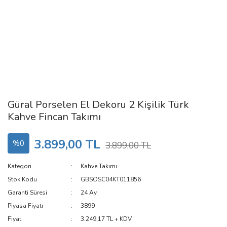
Güral Porselen El Dekoru 2 Kişilik Türk
Kahve Fincan Takımı
3.899,00 TL
%0
3.899,00 TL
Kategori
Kahve Takımı
Stok Kodu
GBSOSC04KT011856
Garanti Süresi
24 Ay
Piyasa Fiyatı
3899
Fiyat
3.249,17 TL + KDV