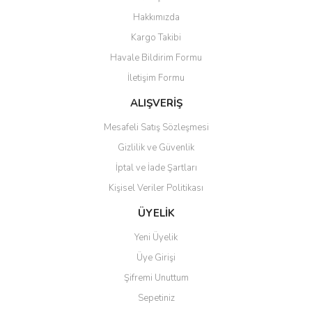
Yorum Yaz
Hakkımızda
Ürün resmi kalitesiz, bozuk veya görüntülenemiyor.
Kargo Takibi
Ürün açıklamasında eksik bilgiler bulunuyor.
Havale Bildirim Formu
Ürün bilgilerinde hatalar bulunuyor.
İletişim Formu
Ürün fiyatı diğer sitelerden daha pahalı.
Bu ürüne benzer farklı alternatifler olmalı.
ALIŞVERİŞ
Mesafeli Satış Sözleşmesi
Gizlilik ve Güvenlik
İptal ve İade Şartları
Kişisel Veriler Politikası
Gönder
ÜYELİK
Yeni Üyelik
Üye Girişi
Şifremi Unuttum
Sepetiniz