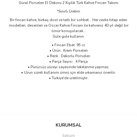
Güral Porselen El Dekoru 2 Kişilik Türk Kahve Fincan Takımı
*Sınırlı Üretim
Bir fincan kahve, birkaç dost ve tatlı bir sohbet... Her zevke hitap eden
modelleri, desenleri ve Oscar Kahve Fincanı ile kahveniz 40 yıl değil bir
ömür konuşulacak...
Güle güle kullanın.
• Fincan Ebat: 95 cc
• Ürün : Krem Porselen
• Renk : Dekorlu Porselen
• Parça Sayısı : 4 Parça
• Pürüzsüz yüzeyi sayesinde lekelenme yapmaz.
• Uzun süreli kullanım ömrü için elde yıkamanız önerilir.
• Türkiye'de üretilmiştir.
Bu ürünün fiyat bilgisi, resim, ürün açıklamalarında ve diğer
konularda yetersiz gördüğünüz noktaları öneri formunu kullanarak
Bu ürüne ilk yorumu siz yapın!
KURUMSAL
tarafımıza iletebilirsiniz.
Görüş ve önerileriniz için teşekkür ederiz.
İletişim