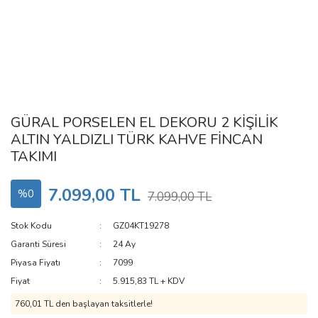
GÜRAL PORSELEN EL DEKORU 2 KİŞİLİK
ALTIN YALDIZLI TÜRK KAHVE FİNCAN
TAKIMI
7.099,00 TL
%0
7.099,00 TL
Stok Kodu
GZ04KT19278
Garanti Süresi
24 Ay
Piyasa Fiyatı
7099
Fiyat
5.915,83 TL + KDV
760,01 TL den başlayan taksitlerle!