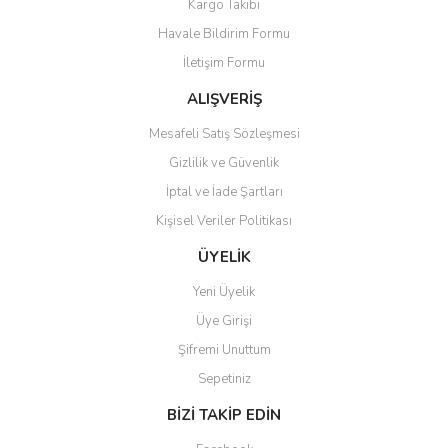
Kargo Takibi
Ürün açıklamasında eksik bilgiler bulunuyor.
Havale Bildirim Formu
Ürün bilgilerinde hatalar bulunuyor.
İletişim Formu
Ürün fiyatı diğer sitelerden daha pahalı.
Bu ürüne benzer farklı alternatifler olmalı.
ALIŞVERİŞ
Mesafeli Satış Sözleşmesi
Gizlilik ve Güvenlik
İptal ve İade Şartları
Kişisel Veriler Politikası
Gönder
ÜYELİK
Yeni Üyelik
Üye Girişi
Şifremi Unuttum
Sepetiniz
BİZİ TAKİP EDİN