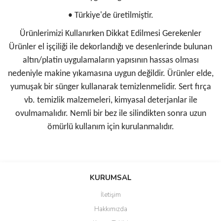
• Türkiye'de üretilmiştir.
Ürünlerimizi Kullanırken Dikkat Edilmesi Gerekenler
Ürünler el işçiliği ile dekorlandığı ve desenlerinde bulunan
altın/platin uygulamaların yapısının hassas olması
nedeniyle makine yıkamasına uygun değildir. Ürünler elde,
yumuşak bir sünger kullanarak temizlenmelidir. Sert fırça
vb. temizlik malzemeleri, kimyasal deterjanlar ile
ovulmamalıdır. Nemli bir bez ile silindikten sonra uzun
ömürlü kullanım için kurulanmalıdır.
Bu ürünün fiyat bilgisi, resim, ürün açıklamalarında ve diğer
konularda yetersiz gördüğünüz noktaları öneri formunu kullanarak
Bu ürüne ilk yorumu siz yapın!
KURUMSAL
tarafımıza iletebilirsiniz.
Görüş ve önerileriniz için teşekkür ederiz.
İletişim
Yorum Yaz
Hakkımızda
Ürün resmi kalitesiz, bozuk veya görüntülenemiyor.