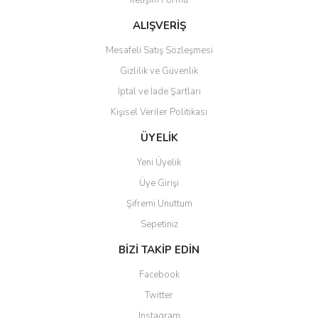
İletişim Formu
Ürün fiyatı diğer sitelerden daha pahalı.
Bu ürüne benzer farklı alternatifler olmalı.
ALIŞVERİŞ
Mesafeli Satış Sözleşmesi
Gizlilik ve Güvenlik
İptal ve İade Şartları
Kişisel Veriler Politikası
Gönder
ÜYELİK
Yeni Üyelik
Üye Girişi
Şifremi Unuttum
Sepetiniz
BİZİ TAKİP EDİN
Facebook
Twitter
Instagram