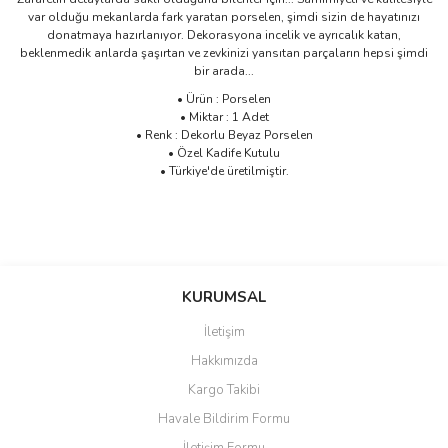
var olduğu mekanlarda fark yaratan porselen, şimdi sizin de hayatınızı
donatmaya hazırlanıyor. Dekorasyona incelik ve ayrıcalık katan,
beklenmedik anlarda şaşırtan ve zevkinizi yansıtan parçaların hepsi şimdi
bir arada...
• Ürün : Porselen
• Miktar : 1 Adet
• Renk : Dekorlu Beyaz Porselen
• Özel Kadife Kutulu
• Türkiye'de üretilmiştir.
Bu ürünün fiyat bilgisi, resim, ürün açıklamalarında ve diğer
konularda yetersiz gördüğünüz noktaları öneri formunu kullanarak
Bu ürüne ilk yorumu siz yapın!
KURUMSAL
tarafımıza iletebilirsiniz.
Görüş ve önerileriniz için teşekkür ederiz.
İletişim
Yorum Yaz
Hakkımızda
Ürün resmi kalitesiz, bozuk veya görüntülenemiyor.
Kargo Takibi
Ürün açıklamasında eksik bilgiler bulunuyor.
Havale Bildirim Formu
Ürün bilgilerinde hatalar bulunuyor.