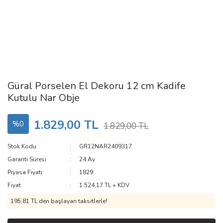
Güral Porselen El Dekoru 12 cm Kadife
Kutulu Nar Obje
1.829,00 TL
%0
1.829,00 TL
Stok Kodu
GR12NAR2409317
Garanti Süresi
24 Ay
Piyasa Fiyatı
1829
Fiyat
1.524,17 TL + KDV
195,81 TL den başlayan taksitlerle!