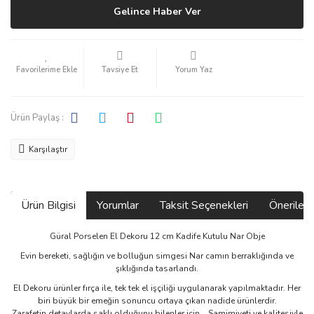
Gelince Haber Ver
Tavsiye Et
Yorum Yaz
Ürün Paylaş :
Karşılaştır
Ürün Bilgisi
Yorumlar
Taksit Seçenekleri
Önerilerin
Güral Porselen El Dekoru 12 cm Kadife Kutulu Nar Obje
Evin bereketi, sağlığın ve bolluğun simgesi Nar camın berraklığında ve
şıklığında tasarlandı.
El Dekoru ürünler fırça ile, tek tek el işçiliği uygulanarak yapılmaktadır. Her
biri büyük bir emeğin sonuncu ortaya çıkan nadide ürünlerdir.
Zarafetin detaylarda saklı olduğunu bilenler için... Samimiyeti ve kalitesiyle