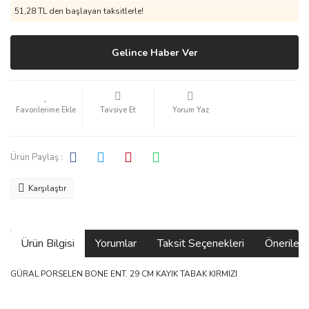
51,28 TL den başlayan taksitlerle!
Gelince Haber Ver
Tavsiye Et
Yorum Yaz
Ürün Paylaş :
Karşılaştır
Ürün Bilgisi
Yorumlar
Taksit Seçenekleri
Önerilerin
GÜRAL PORSELEN BONE ENT. 29 CM KAYIK TABAK KIRMIZI
Bu ürünün fiyat bilgisi, resim, ürün açıklamalarında ve diğer