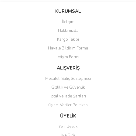
konularda yetersiz gördüğünüz noktaları öneri formunu kullanarak
Bu ürüne ilk yorumu siz yapın!
KURUMSAL
tarafımıza iletebilirsiniz.
Görüş ve önerileriniz için teşekkür ederiz.
İletişim
Yorum Yaz
Hakkımızda
Ürün resmi kalitesiz, bozuk veya görüntülenemiyor.
Kargo Takibi
Ürün açıklamasında eksik bilgiler bulunuyor.
Havale Bildirim Formu
Ürün bilgilerinde hatalar bulunuyor.
İletişim Formu
Ürün fiyatı diğer sitelerden daha pahalı.
Bu ürüne benzer farklı alternatifler olmalı.
ALIŞVERİŞ
Mesafeli Satış Sözleşmesi
Gizlilik ve Güvenlik
İptal ve İade Şartları
Kişisel Veriler Politikası
Gönder
ÜYELİK
Yeni Üyelik
Üye Girişi