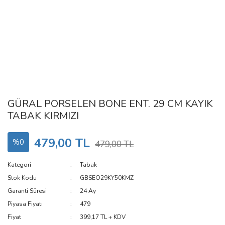
GÜRAL PORSELEN BONE ENT. 29 CM KAYIK
TABAK KIRMIZI
479,00 TL
%0
479,00 TL
Kategori
Tabak
Stok Kodu
GBSEO29KY50KMZ
Garanti Süresi
24 Ay
Piyasa Fiyatı
479
Fiyat
399,17 TL + KDV