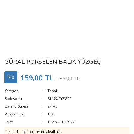
GÜRAL PORSELEN BALIK YÜZGEÇ
159,00 TL
%0
159,00 TL
Kategori
Tabak
Stok Kodu
BL12X6YZG00
Garanti Süresi
24 Ay
Piyasa Fiyatı
159
Fiyat
132,50 TL + KDV
17,02 TL den başlayan taksitlerle!