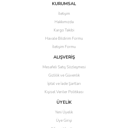
Bu ürüne ilk yorumu siz yapın!
KURUMSAL
tarafımıza iletebilirsiniz.
Görüş ve önerileriniz için teşekkür ederiz.
İletişim
Yorum Yaz
Hakkımızda
Ürün resmi kalitesiz, bozuk veya görüntülenemiyor.
Kargo Takibi
Ürün açıklamasında eksik bilgiler bulunuyor.
Havale Bildirim Formu
Ürün bilgilerinde hatalar bulunuyor.
İletişim Formu
Ürün fiyatı diğer sitelerden daha pahalı.
Bu ürüne benzer farklı alternatifler olmalı.
ALIŞVERİŞ
Mesafeli Satış Sözleşmesi
Gizlilik ve Güvenlik
İptal ve İade Şartları
Kişisel Veriler Politikası
Gönder
ÜYELİK
Yeni Üyelik
Üye Girişi