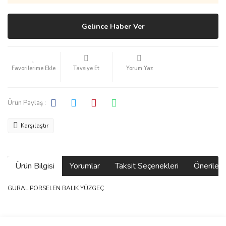
Gelince Haber Ver
Tavsiye Et
Yorum Yaz
Ürün Paylaş :
Karşılaştır
Ürün Bilgisi
Yorumlar
Taksit Seçenekleri
Önerilerin
GÜRAL PORSELEN BALIK YÜZGEÇ
Bu ürünün fiyat bilgisi, resim, ürün açıklamalarında ve diğer
konularda yetersiz gördüğünüz noktaları öneri formunu kullanarak