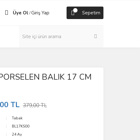
Üye Ol
Giriş Yap
Sepetim
/
PORSELEN BALIK 17 CM
,00 TL
379,00 TL
Tabak
BL17KS00
24 Ay