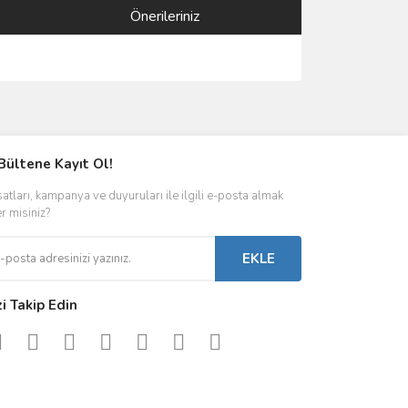
Önerileriniz
ımıza iletebilirsiniz.
Bültene Kayıt Ol!
satları, kampanya ve duyuruları ile ilgili e-posta almak
er misiniz?
EKLE
zi Takip Edin