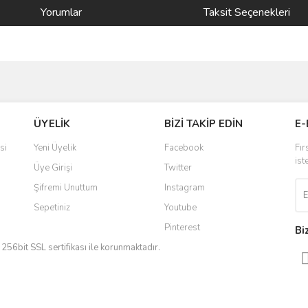
Yorumlar
Taksit Seçenekleri
ve diğer konularda yetersiz gördüğünüz noktaları öneri formunu kullanarak taraf
Bu ürüne ilk yorumu siz yapın!
ÜYELİK
BİZİ TAKİP EDİN
E-
r.
Yorum Yaz
si
Yeni Üyelik
Facebook
Fır
ist
Üye Girişi
Twitter
Şifremi Unuttum
Instagram
Sepetiniz
Youtube
Pinterest
Bi
iz 256bit SSL sertifikası ile korunmaktadır.
Gönder