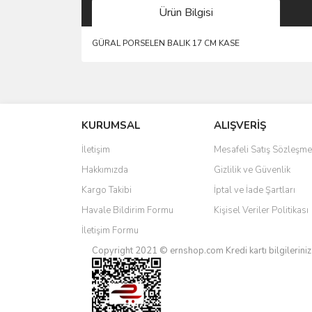
Ürün Bilgisi
GÜRAL PORSELEN BALIK 17 CM KASE
Bu ürünün fiyat bilgisi, resim, ürün açıklamalarında 
Görüş ve önerileriniz için teşekkür ederiz.
KURUMSAL
ALIŞVERİŞ
Ürün resmi kalitesiz, bozuk veya görüntülenemiyo
Ürün açıklamasında eksik bilgiler bulunuyor.
İletişim
Mesafeli Satış Sözleşme
Ürün bilgilerinde hatalar bulunuyor.
Hakkımızda
Gizlilik ve Güvenlik
Ürün fiyatı diğer sitelerden daha pahalı.
Kargo Takibi
İptal ve İade Şartları
Bu ürüne benzer farklı alternatifler olmalı.
Havale Bildirim Formu
Kişisel Veriler Politikası
İletişim Formu
Copyright 2021 © ernshop.com
Kredi kartı bilgilerin