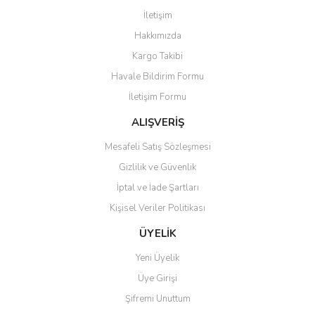
Görüş ve önerileriniz için teşekkür ederiz.
İletişim
Yorum Yaz
Hakkımızda
Ürün resmi kalitesiz, bozuk veya görüntülenemiyor.
Kargo Takibi
Ürün açıklamasında eksik bilgiler bulunuyor.
Havale Bildirim Formu
Ürün bilgilerinde hatalar bulunuyor.
İletişim Formu
Ürün fiyatı diğer sitelerden daha pahalı.
Bu ürüne benzer farklı alternatifler olmalı.
ALIŞVERİŞ
Mesafeli Satış Sözleşmesi
Gizlilik ve Güvenlik
İptal ve İade Şartları
Kişisel Veriler Politikası
Gönder
ÜYELİK
Yeni Üyelik
Üye Girişi
Şifremi Unuttum