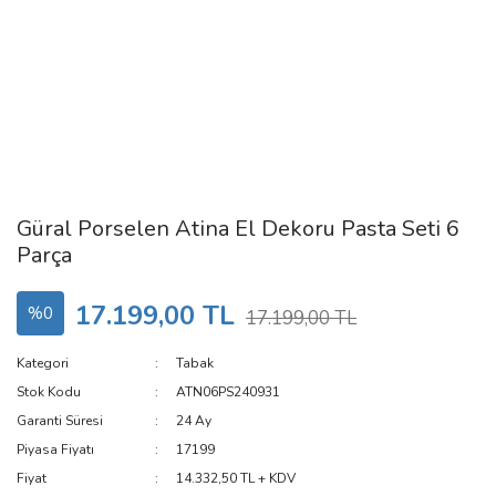
Güral Porselen Atina El Dekoru Pasta Seti 6
Parça
17.199,00 TL
%0
17.199,00 TL
Kategori
Tabak
Stok Kodu
ATN06PS240931
Garanti Süresi
24 Ay
Piyasa Fiyatı
17199
Fiyat
14.332,50 TL + KDV