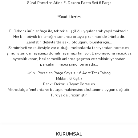
Güral Porselen Atina El Dekoru Pasta Seti 6 Parça
*Sınırlı Üretim
El Dekoru ürünler fırça ile, tek tek el işçiliği uygulanarak yapılmaktadır.
Her biri büyük bir emeğin sonuncu ortaya çıkan nadide ürünlerdir.
Zarafetin detaylarda saklı olduğunu bilenler için...
Samimiyeti ve kalitesiyle var olduğu mekanlarda fark yaratan porselen,
şimdi sizin de hayatınızı donatmaya hazırlanıyor. Dekorasyona incelik ve
ayrıcalık katan, beklenmedik anlarda şaşırtan ve zevkinizi yansıtan
parçaların hepsi şimdi bir arada...
Ürün : Porselen Parça Saysısı : 6 Adet Tatlı Tabağı
Miktar : 6 Kişilik
Renk : Dekorlu Beyaz Porselen
Mikrodalga fırınlarda ve bulaşık makinesinde kullanıma uygun değildir.
Türkiye de üretilmiştir.
Bu ürünün fiyat bilgisi, resim, ürün açıklamalarında ve diğer
konularda yetersiz gördüğünüz noktaları öneri formunu kullanarak
Bu ürüne ilk yorumu siz yapın!
KURUMSAL
tarafımıza iletebilirsiniz.