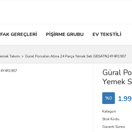
FAK GEREÇLERİ
PİŞİRME GRUBU
EV TEKSTİLİ
 Yemek Takımı
Güral Porselen Atina 24 Parça Yemek Seti GBSATN24Y4R1907
Güral Po
Yemek 
1.99
%0
Kategori
Stok Kodu
Garanti Süresi