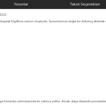
Yorumlar
Taksit Seçenekleri
R1522
rleşerek DigiBone serisini oluşturdu. Sunumlarınıza doğal bir dokunuş eklemek için
lga fırınlarda ısıtılmalarında bir sakınca yoktur. Ancak, ateşe dayanıklı porselenle