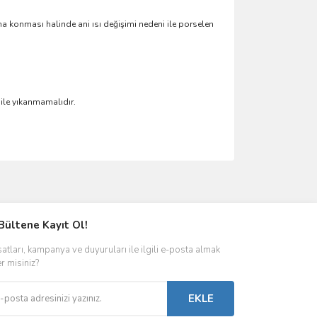
 konması halinde ani ısı değişimi nedeni ile porselen
 ile yıkanmamalıdır.
ımıza iletebilirsiniz.
Bültene Kayıt Ol!
satları, kampanya ve duyuruları ile ilgili e-posta almak
er misiniz?
EKLE