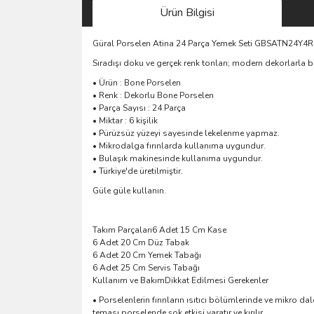
Ürün Bilgisi
Güral Porselen Atina 24 Parça Yemek Seti GBSATN24Y4
Sıradışı doku ve gerçek renk tonları; modern dekorlarla bi
• Ürün : Bone Porselen
• Renk : Dekorlu Bone Porselen
• Parça Sayısı : 24 Parça
• Miktar : 6 kişilik
• Pürüzsüz yüzeyi sayesinde lekelenme yapmaz.
• Mikrodalga fırınlarda kullanıma uygundur.
• Bulaşık makinesinde kullanıma uygundur.
• Türkiye'de üretilmiştir.
Güle güle kullanın.
Takım Parçaları6 Adet 15 Cm Kase
6 Adet 20 Cm Düz Tabak
6 Adet 20 Cm Yemek Tabağı
6 Adet 25 Cm Servis Tabağı
Kullanım ve BakımDikkat Edilmesi Gerekenler
• Porselenlerin fırınların ısıtıcı bölümlerinde ve mikro da
teması porselende şok etkisi yaratır ve kırılır.