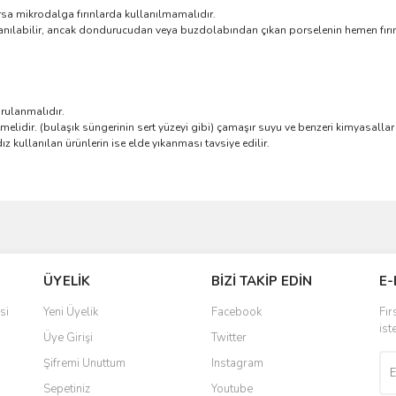
arsa mikrodalga fırınlarda kullanılmamalıdır.
anılabilir, ancak dondurucudan veya buzdolabından çıkan porselenin hemen fırına
rulanmalıdır.
melidir. (bulaşık süngerinin sert yüzeyi gibi) çamaşır suyu ve benzeri kimyasallar
z kullanılan ürünlerin ise elde yıkanması tavsiye edilir.
ve diğer konularda yetersiz gördüğünüz noktaları öneri formunu kullanarak taraf
Bu ürüne ilk yorumu siz yapın!
ÜYELİK
BİZİ TAKİP EDİN
E-
r.
Yorum Yaz
si
Yeni Üyelik
Facebook
Fır
ist
Üye Girişi
Twitter
Şifremi Unuttum
Instagram
Sepetiniz
Youtube