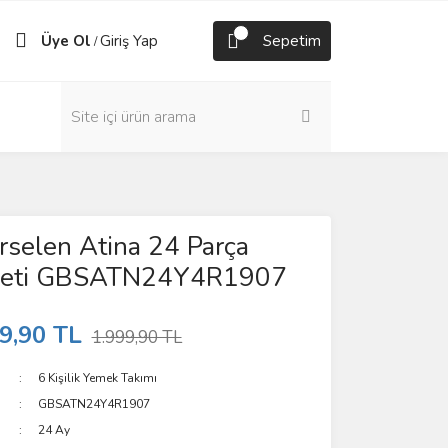
Üye Ol
Giriş Yap
Sepetim
/
rselen Atina 24 Parça
Seti GBSATN24Y4R1907
9,90 TL
1.999,90 TL
6 Kişilik Yemek Takımı
GBSATN24Y4R1907
24 Ay