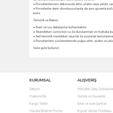
• Porselenlerinizin dekorunda altın, platin veya yaldız v
• Porselenler derin dondurucularda da aynı güvenle kull
kırılır.
Temizlik ve Bakım
• Krem ve sıvı deterjanlar kullanılabilir.
• Yıkandıktan sonra bol su ile durulanmalı ve mutlaka ku
• Sert temizlik maddeleri veya tel ile ovularak temizlenme
• Porselenlerin süslemelerinde yoğun altın, platin ve yaldı
Güle güle kullanın.
Bu ürünün fiyat bilgisi, resim, ürün açıklamalarında 
Görüş ve önerileriniz için teşekkür ederiz.
KURUMSAL
ALIŞVERİŞ
Ürün resmi kalitesiz, bozuk veya görüntülenemiyo
Ürün açıklamasında eksik bilgiler bulunuyor.
İletişim
Mesafeli Satış Sözleşme
Ürün bilgilerinde hatalar bulunuyor.
Hakkımızda
Gizlilik ve Güvenlik
Ürün fiyatı diğer sitelerden daha pahalı.
Kargo Takibi
İptal ve İade Şartları
Bu ürüne benzer farklı alternatifler olmalı.
Havale Bildirim Formu
Kişisel Veriler Politikası