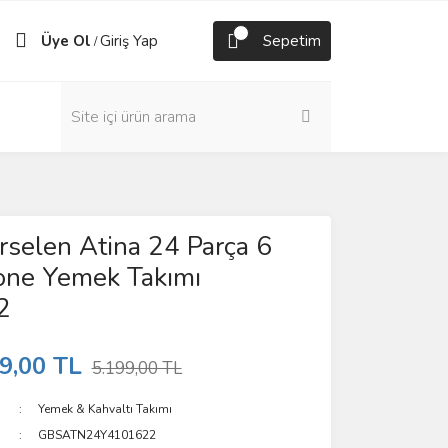
Üye Ol
Giriş Yap
Sepetim
/
rselen Atina 24 Parça 6
Bone Yemek Takımı
2
9,00 TL
5.199,00 TL
Yemek & Kahvaltı Takımı
GBSATN24Y4101622