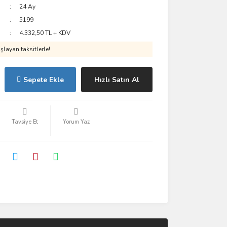
24 Ay
5199
4.332,50 TL + KDV
layan taksitlerle!
Sepete Ekle
Hızlı Satın Al
Tavsiye Et
Yorum Yaz