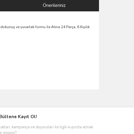
Önerileriniz
dokunuş ve yuvarlak formu ile Atina 24 Parça, 6 Kişilik
ımıza iletebilirsiniz.
Bültene Kayıt Ol!
satları, kampanya ve duyuruları ile ilgili e-posta almak
er misiniz?