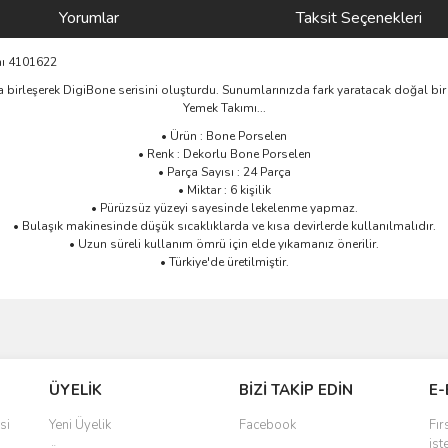
Yorumlar
Taksit Seçenekleri
mı 4101622
a birleşerek DigiBone serisini oluşturdu. Sunumlarınızda fark yaratacak doğal bir 
Yemek Takımı...
• Ürün : Bone Porselen
• Renk : Dekorlu Bone Porselen
• Parça Sayısı : 24 Parça
• Miktar : 6 kişilik
• Pürüzsüz yüzeyi sayesinde lekelenme yapmaz.
• Bulaşık makinesinde düşük sıcaklıklarda ve kısa devirlerde kullanılmalıdır.
• Uzun süreli kullanım ömrü için elde yıkamanız önerilir.
• Türkiye'de üretilmiştir.
ve diğer konularda yetersiz gördüğünüz noktaları öneri formunu kullanarak taraf
Bu ürüne ilk yorumu siz yapın!
ÜYELİK
BİZİ TAKİP EDİN
E-
r.
Yorum Yaz
si
Yeni Üyelik
Facebook
Fır
ist