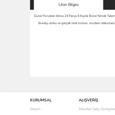
Ürün Bilgisi
Güral Porselen Atina 24 Parça 6 Kişilik Bone Yemek Takı
Sıradışı doku ve gerçek renk tonları; modern dekorlarl
Bu ürünün fiyat bilgisi, resim, ürün açıklamalarında 
Görüş ve önerileriniz için teşekkür ederiz.
KURUMSAL
ALIŞVERİŞ
Ürün resmi kalitesiz, bozuk veya görüntülenemiyo
Ürün açıklamasında eksik bilgiler bulunuyor.
İletişim
Mesafeli Satış Sözleşme
Ürün bilgilerinde hatalar bulunuyor.