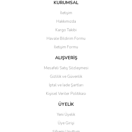
Bu ürüne ilk yorumu siz yapın!
KURUMSAL
tarafımıza iletebilirsiniz.
Görüş ve önerileriniz için teşekkür ederiz.
İletişim
Yorum Yaz
Hakkımızda
Ürün resmi kalitesiz, bozuk veya görüntülenemiyor.
Kargo Takibi
Ürün açıklamasında eksik bilgiler bulunuyor.
Havale Bildirim Formu
Ürün bilgilerinde hatalar bulunuyor.
İletişim Formu
Ürün fiyatı diğer sitelerden daha pahalı.
Bu ürüne benzer farklı alternatifler olmalı.
ALIŞVERİŞ
Mesafeli Satış Sözleşmesi
Gizlilik ve Güvenlik
İptal ve İade Şartları
Kişisel Veriler Politikası
Gönder
ÜYELİK
Yeni Üyelik
Üye Girişi
Şifremi Unuttum