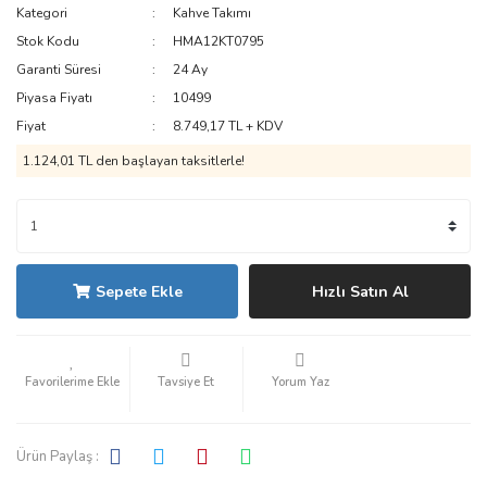
Kategori
Kahve Takımı
Stok Kodu
HMA12KT0795
Garanti Süresi
24 Ay
Piyasa Fiyatı
10499
Fiyat
8.749,17 TL + KDV
1.124,01 TL den başlayan taksitlerle!
Sepete Ekle
Hızlı Satın Al
Tavsiye Et
Yorum Yaz
Ürün Paylaş :