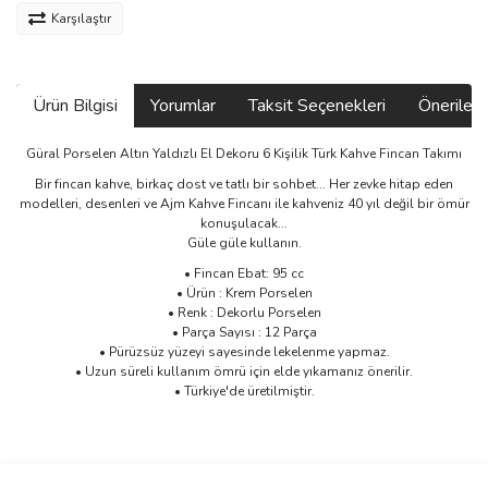
Karşılaştır
Ürün Bilgisi
Yorumlar
Taksit Seçenekleri
Önerilerin
Güral Porselen Altın Yaldızlı El Dekoru 6 Kişilik Türk Kahve Fincan Takımı
Bir fincan kahve, birkaç dost ve tatlı bir sohbet... Her zevke hitap eden
modelleri, desenleri ve Ajm Kahve Fincanı ile kahveniz 40 yıl değil bir ömür
konuşulacak...
Güle güle kullanın.
• Fincan Ebat: 95 cc
• Ürün : Krem Porselen
• Renk : Dekorlu Porselen
• Parça Sayısı : 12 Parça
• Pürüzsüz yüzeyi sayesinde lekelenme yapmaz.
• Uzun süreli kullanım ömrü için elde yıkamanız önerilir.
• Türkiye'de üretilmiştir.
Bu ürünün fiyat bilgisi, resim, ürün açıklamalarında ve diğer
konularda yetersiz gördüğünüz noktaları öneri formunu kullanarak