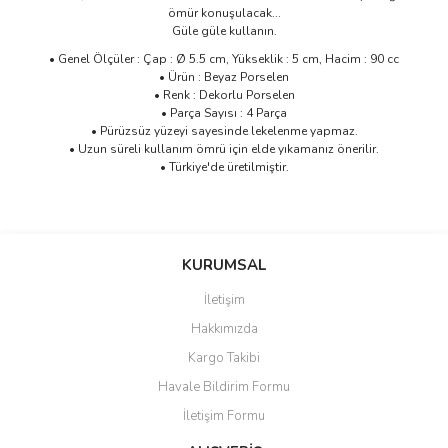
ömür konuşulacak...
Güle güle kullanın.
• Genel Ölçüler : Çap : Ø 5.5 cm, Yükseklik : 5 cm, Hacim : 90 cc
• Ürün : Beyaz Porselen
• Renk : Dekorlu Porselen
• Parça Sayısı : 4 Parça
• Pürüzsüz yüzeyi sayesinde lekelenme yapmaz.
• Uzun süreli kullanım ömrü için elde yıkamanız önerilir.
• Türkiye'de üretilmiştir.
Bu ürünün fiyat bilgisi, resim, ürün açıklamalarında ve diğer
konularda yetersiz gördüğünüz noktaları öneri formunu kullanarak
Bu ürüne ilk yorumu siz yapın!
KURUMSAL
tarafımıza iletebilirsiniz.
Görüş ve önerileriniz için teşekkür ederiz.
İletişim
Yorum Yaz
Hakkımızda
Ürün resmi kalitesiz, bozuk veya görüntülenemiyor.
Kargo Takibi
Ürün açıklamasında eksik bilgiler bulunuyor.
Havale Bildirim Formu
Ürün bilgilerinde hatalar bulunuyor.
İletişim Formu
Ürün fiyatı diğer sitelerden daha pahalı.
Bu ürüne benzer farklı alternatifler olmalı.