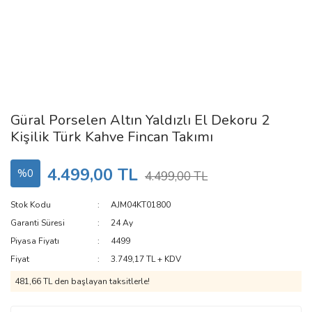
Güral Porselen Altın Yaldızlı El Dekoru 2
Kişilik Türk Kahve Fincan Takımı
4.499,00 TL
%0
4.499,00 TL
Stok Kodu
AJM04KT01800
Garanti Süresi
24 Ay
Piyasa Fiyatı
4499
Fiyat
3.749,17 TL + KDV
481,66 TL den başlayan taksitlerle!