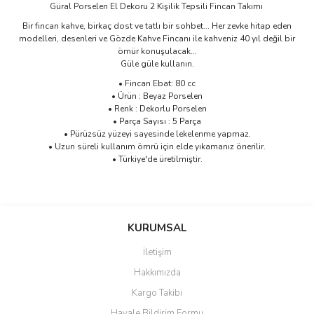
Güral Porselen El Dekoru 2 Kişilik Tepsili Fincan Takımı
Bir fincan kahve, birkaç dost ve tatlı bir sohbet... Her zevke hitap eden
modelleri, desenleri ve Gözde Kahve Fincanı ile kahveniz 40 yıl değil bir
ömür konuşulacak...
Güle güle kullanın.
• Fincan Ebat: 80 cc
• Ürün : Beyaz Porselen
• Renk : Dekorlu Porselen
• Parça Sayısı : 5 Parça
• Pürüzsüz yüzeyi sayesinde lekelenme yapmaz.
• Uzun süreli kullanım ömrü için elde yıkamanız önerilir.
• Türkiye'de üretilmiştir.
Bu ürünün fiyat bilgisi, resim, ürün açıklamalarında ve diğer
konularda yetersiz gördüğünüz noktaları öneri formunu kullanarak
Bu ürüne ilk yorumu siz yapın!
KURUMSAL
tarafımıza iletebilirsiniz.
Görüş ve önerileriniz için teşekkür ederiz.
İletişim
Yorum Yaz
Hakkımızda
Ürün resmi kalitesiz, bozuk veya görüntülenemiyor.
Kargo Takibi
Ürün açıklamasında eksik bilgiler bulunuyor.
Havale Bildirim Formu