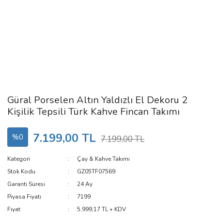
Güral Porselen Altın Yaldızlı El Dekoru 2
Kişilik Tepsili Türk Kahve Fincan Takımı
7.199,00 TL
%0
7.199,00 TL
Kategori
Çay & Kahve Takımı
Stok Kodu
GZ05TF07569
Garanti Süresi
24 Ay
Piyasa Fiyatı
7199
Fiyat
5.999,17 TL + KDV