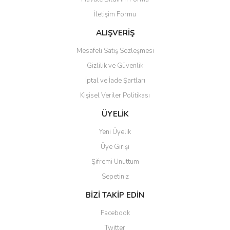
Ürün bilgilerinde hatalar bulunuyor.
İletişim Formu
Ürün fiyatı diğer sitelerden daha pahalı.
Bu ürüne benzer farklı alternatifler olmalı.
ALIŞVERİŞ
Mesafeli Satış Sözleşmesi
Gizlilik ve Güvenlik
İptal ve İade Şartları
Kişisel Veriler Politikası
Gönder
ÜYELİK
Yeni Üyelik
Üye Girişi
Şifremi Unuttum
Sepetiniz
BİZİ TAKİP EDİN
Facebook
Twitter