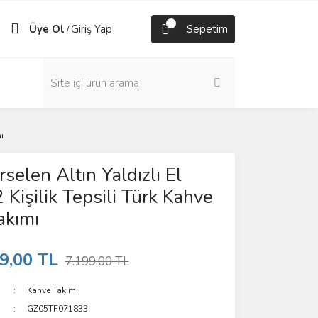
Üye Ol
Giriş Yap
Sepetim
/
ı
selen Altın Yaldızlı El
 Kişilik Tepsili Türk Kahve
akımı
9,00 TL
7.199,00 TL
Kahve Takımı
GZ05TF071833