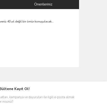
Önerileriniz
veniz 40 yıl değil bir ömür konuşulacak...
ımıza iletebilirsiniz.
Bültene Kayıt Ol!
satları, kampanya ve duyuruları ile ilgili e-posta almak
er misiniz?