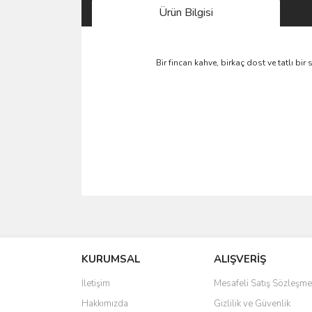
Ürün Bilgisi
Bir fincan kahve, birkaç dost ve tatlı bi
Bu ürünün fiyat bilgisi, resim, ürün açıklamalarında 
Görüş ve önerileriniz için teşekkür ederiz.
KURUMSAL
ALIŞVERİŞ
Ürün resmi kalitesiz, bozuk veya görüntülenemiyo
Ürün açıklamasında eksik bilgiler bulunuyor.
İletişim
Mesafeli Satış Sözleşme
Ürün bilgilerinde hatalar bulunuyor.
Hakkımızda
Gizlilik ve Güvenlik