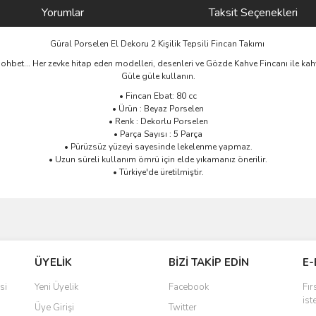
Yorumlar
Taksit Seçenekleri
Güral Porselen El Dekoru 2 Kişilik Tepsili Fincan Takımı
r sohbet... Her zevke hitap eden modelleri, desenleri ve Gözde Kahve Fincanı ile kah
Güle güle kullanın.
• Fincan Ebat: 80 cc
• Ürün : Beyaz Porselen
• Renk : Dekorlu Porselen
• Parça Sayısı : 5 Parça
• Pürüzsüz yüzeyi sayesinde lekelenme yapmaz.
• Uzun süreli kullanım ömrü için elde yıkamanız önerilir.
• Türkiye'de üretilmiştir.
ve diğer konularda yetersiz gördüğünüz noktaları öneri formunu kullanarak taraf
Bu ürüne ilk yorumu siz yapın!
ÜYELİK
BİZİ TAKİP EDİN
E-
r.
Yorum Yaz
si
Yeni Üyelik
Facebook
Fır
ist
Üye Girişi
Twitter