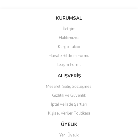
Bu ürünün fiyat bilgisi, resim, ürün açıklamalarında ve diğer
konularda yetersiz gördüğünüz noktaları öneri formunu kullanarak
Bu ürüne ilk yorumu siz yapın!
KURUMSAL
tarafımıza iletebilirsiniz.
Görüş ve önerileriniz için teşekkür ederiz.
İletişim
Yorum Yaz
Hakkımızda
Ürün resmi kalitesiz, bozuk veya görüntülenemiyor.
Kargo Takibi
Ürün açıklamasında eksik bilgiler bulunuyor.
Havale Bildirim Formu
Ürün bilgilerinde hatalar bulunuyor.
İletişim Formu
Ürün fiyatı diğer sitelerden daha pahalı.
Bu ürüne benzer farklı alternatifler olmalı.
ALIŞVERİŞ
Mesafeli Satış Sözleşmesi
Gizlilik ve Güvenlik
İptal ve İade Şartları
Kişisel Veriler Politikası
Gönder
ÜYELİK
Yeni Üyelik