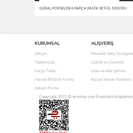
GÜRAL PORSELEN 6 PARÇA PASTA SETİ EL DEKORU
Bu ürünün fiyat bilgisi, resim, ürün açıklamalarında 
Görüş ve önerileriniz için teşekkür ederiz.
KURUMSAL
ALIŞVERİŞ
Ürün resmi kalitesiz, bozuk veya görüntülenemiyo
Ürün açıklamasında eksik bilgiler bulunuyor.
İletişim
Mesafeli Satış Sözleşme
Ürün bilgilerinde hatalar bulunuyor.
Hakkımızda
Gizlilik ve Güvenlik
Ürün fiyatı diğer sitelerden daha pahalı.
Kargo Takibi
İptal ve İade Şartları
Bu ürüne benzer farklı alternatifler olmalı.
Havale Bildirim Formu
Kişisel Veriler Politikası
İletişim Formu
Copyright 2021 © ernshop.com
Kredi kartı bilgilerin