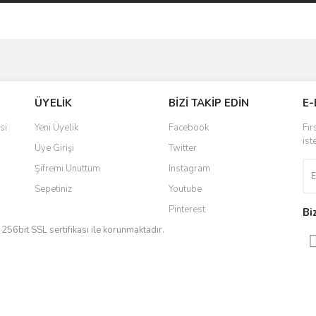
ve diğer konularda yetersiz gördüğünüz noktaları öneri formunu kullanarak taraf
Bu ürüne ilk yorumu siz yapın!
ÜYELİK
BİZİ TAKİP EDİN
E-
r.
Yorum Yaz
si
Yeni Üyelik
Facebook
Fır
ist
Üye Girişi
Twitter
Şifremi Unuttum
Instagram
Sepetiniz
Youtube
Pinterest
Bi
iz 256bit SSL sertifikası ile korunmaktadır.
Gönder