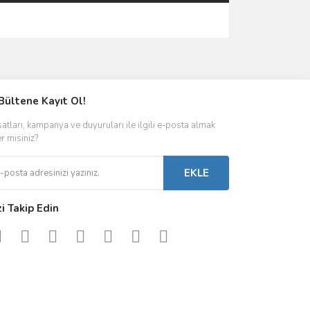
ımıza iletebilirsiniz.
Bültene Kayıt Ol!
satları, kampanya ve duyuruları ile ilgili e-posta almak
er misiniz?
EKLE
zi Takip Edin