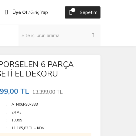
Üye Ol
Giriş Yap
Sepetim
/
PORSELEN 6 PARÇA
SETİ EL DEKORU
99,00 TL
13.399,00 TL
ATN06PS07333
24 Ay
13399
11.165,83 TL + KDV