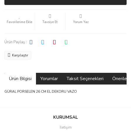
Tavsiye Et
Yorum Yaz
Ürün Paylaş :
Karşılaştır
Ürün Bilgisi
Yorumlar
Taksit Seçenekleri
Önerilerin
GÜRAL PORSELEN 26 CM EL DEKORU VAZO
Bu ürünün fiyat bilgisi, resim, ürün açıklamalarında ve diğer
konularda yetersiz gördüğünüz noktaları öneri formunu kullanarak
Bu ürüne ilk yorumu siz yapın!
KURUMSAL
tarafımıza iletebilirsiniz.
Görüş ve önerileriniz için teşekkür ederiz.
İletişim