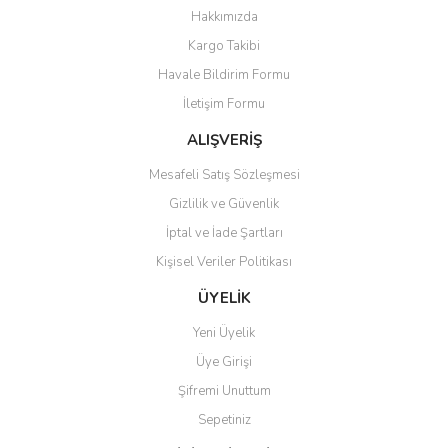
Yorum Yaz
Hakkımızda
Ürün resmi kalitesiz, bozuk veya görüntülenemiyor.
Kargo Takibi
Ürün açıklamasında eksik bilgiler bulunuyor.
Havale Bildirim Formu
Ürün bilgilerinde hatalar bulunuyor.
İletişim Formu
Ürün fiyatı diğer sitelerden daha pahalı.
Bu ürüne benzer farklı alternatifler olmalı.
ALIŞVERİŞ
Mesafeli Satış Sözleşmesi
Gizlilik ve Güvenlik
İptal ve İade Şartları
Kişisel Veriler Politikası
Gönder
ÜYELİK
Yeni Üyelik
Üye Girişi
Şifremi Unuttum
Sepetiniz