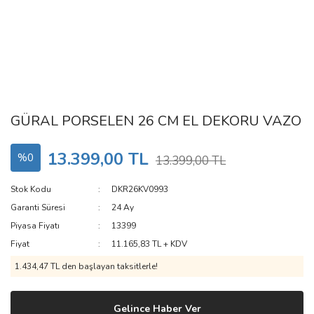
GÜRAL PORSELEN 26 CM EL DEKORU VAZO
13.399,00 TL
%0
13.399,00 TL
Stok Kodu
DKR26KV0993
Garanti Süresi
24 Ay
Piyasa Fiyatı
13399
Fiyat
11.165,83 TL + KDV
1.434,47 TL den başlayan taksitlerle!
Gelince Haber Ver