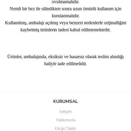
ovulmamalıdır.
Nemli bir bez ile silindikten sonra uzun ömürlü kullanım için
kurulanmalıdır.
Kullanılmış, ambalajı açılmış veya benzeri nedenlerle orijinalliğini
kaybetmiş ürünlerin iadesi kabul edilmemektedir.
Ürünler, ambalajında, eksiksiz ve hasarsız olarak teslim alındığı
haliyle iade edilmelidir.
Bu ürünün fiyat bilgisi, resim, ürün açıklamalarında ve diğer
konularda yetersiz gördüğünüz noktaları öneri formunu kullanarak
Bu ürüne ilk yorumu siz yapın!
KURUMSAL
tarafımıza iletebilirsiniz.
Görüş ve önerileriniz için teşekkür ederiz.
İletişim
Yorum Yaz
Hakkımızda
Ürün resmi kalitesiz, bozuk veya görüntülenemiyor.
Kargo Takibi
Ürün açıklamasında eksik bilgiler bulunuyor.