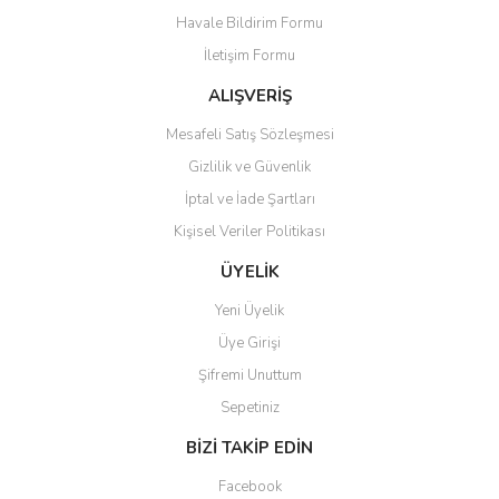
Havale Bildirim Formu
Ürün bilgilerinde hatalar bulunuyor.
İletişim Formu
Ürün fiyatı diğer sitelerden daha pahalı.
Bu ürüne benzer farklı alternatifler olmalı.
ALIŞVERİŞ
Mesafeli Satış Sözleşmesi
Gizlilik ve Güvenlik
İptal ve İade Şartları
Kişisel Veriler Politikası
Gönder
ÜYELİK
Yeni Üyelik
Üye Girişi
Şifremi Unuttum
Sepetiniz
BİZİ TAKİP EDİN
Facebook