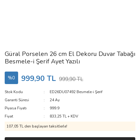
Güral Porselen 26 cm El Dekoru Duvar Tabağı
Besmele-i Şerif Ayet Yazılı
999,90 TL
%0
999,90 TL
Stok Kodu
ED26DU07492 Besmele-i Şerif
Garanti Süresi
24 Ay
Piyasa Fiyatı
999.9
Fiyat
833,25 TL + KDV
107,05 TL den başlayan taksitlerle!