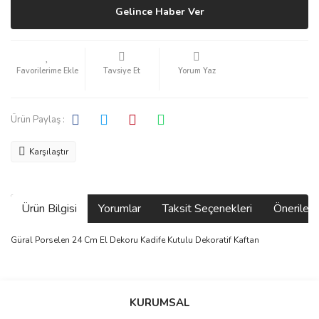
Gelince Haber Ver
Tavsiye Et
Yorum Yaz
Ürün Paylaş :
Karşılaştır
Ürün Bilgisi
Yorumlar
Taksit Seçenekleri
Önerilerin
Güral Porselen 24 Cm El Dekoru Kadife Kutulu Dekoratif Kaftan
Bu ürünün fiyat bilgisi, resim, ürün açıklamalarında ve diğer
konularda yetersiz gördüğünüz noktaları öneri formunu kullanarak
Bu ürüne ilk yorumu siz yapın!
KURUMSAL
tarafımıza iletebilirsiniz.
Görüş ve önerileriniz için teşekkür ederiz.