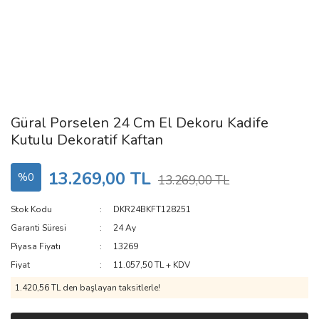
Güral Porselen 24 Cm El Dekoru Kadife
Kutulu Dekoratif Kaftan
13.269,00 TL
%0
13.269,00 TL
Stok Kodu
DKR24BKFT128251
Garanti Süresi
24 Ay
Piyasa Fiyatı
13269
Fiyat
11.057,50 TL + KDV
1.420,56 TL den başlayan taksitlerle!