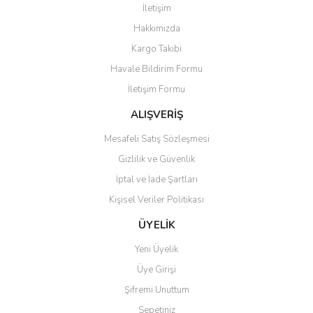
İletişim
Yorum Yaz
Hakkımızda
Ürün resmi kalitesiz, bozuk veya görüntülenemiyor.
Kargo Takibi
Ürün açıklamasında eksik bilgiler bulunuyor.
Havale Bildirim Formu
Ürün bilgilerinde hatalar bulunuyor.
İletişim Formu
Ürün fiyatı diğer sitelerden daha pahalı.
Bu ürüne benzer farklı alternatifler olmalı.
ALIŞVERİŞ
Mesafeli Satış Sözleşmesi
Gizlilik ve Güvenlik
İptal ve İade Şartları
Kişisel Veriler Politikası
Gönder
ÜYELİK
Yeni Üyelik
Üye Girişi
Şifremi Unuttum
Sepetiniz