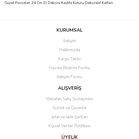
Güral Porselen 24 Cm El Dekoru Kadife Kutulu Dekoratif Kaftan
Bu ürünün fiyat bilgisi, resim, ürün açıklamalarında ve diğer
konularda yetersiz gördüğünüz noktaları öneri formunu kullanarak
Bu ürüne ilk yorumu siz yapın!
KURUMSAL
tarafımıza iletebilirsiniz.
Görüş ve önerileriniz için teşekkür ederiz.
İletişim
Yorum Yaz
Hakkımızda
Ürün resmi kalitesiz, bozuk veya görüntülenemiyor.
Kargo Takibi
Ürün açıklamasında eksik bilgiler bulunuyor.
Havale Bildirim Formu
Ürün bilgilerinde hatalar bulunuyor.
İletişim Formu
Ürün fiyatı diğer sitelerden daha pahalı.
Bu ürüne benzer farklı alternatifler olmalı.
ALIŞVERİŞ
Mesafeli Satış Sözleşmesi
Gizlilik ve Güvenlik
İptal ve İade Şartları
Kişisel Veriler Politikası
Gönder
ÜYELİK