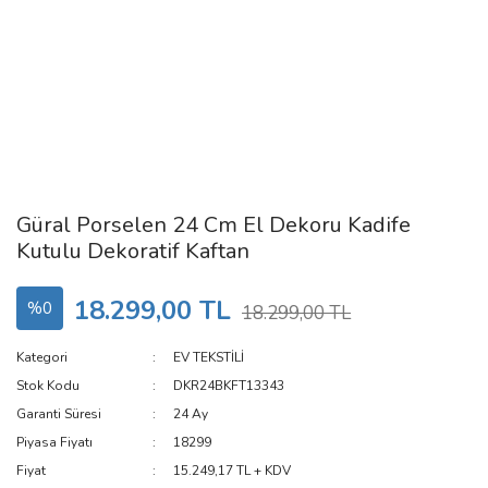
Güral Porselen 24 Cm El Dekoru Kadife
Kutulu Dekoratif Kaftan
18.299,00 TL
%0
18.299,00 TL
Kategori
EV TEKSTİLİ
Stok Kodu
DKR24BKFT13343
Garanti Süresi
24 Ay
Piyasa Fiyatı
18299
Fiyat
15.249,17 TL + KDV