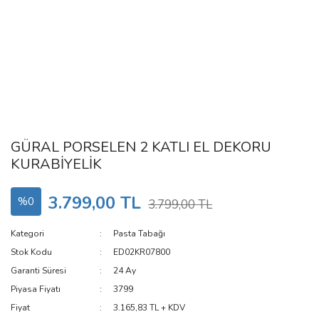
GÜRAL PORSELEN 2 KATLI EL DEKORU
KURABİYELİK
3.799,00 TL
%0
3.799,00 TL
Kategori
Pasta Tabağı
Stok Kodu
ED02KR07800
Garanti Süresi
24 Ay
Piyasa Fiyatı
3799
Fiyat
3.165,83 TL + KDV