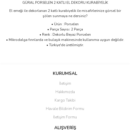
GÜRAL PORSELEN 2 KATLI EL DEKORU KURABİYELİK
El emeği ile dekorlanan 2 katlı kurabiyelik ile misafirlerinize görsel bir
şölen sunmaya ne dersiniz?
• Ürün : Porselen
• Parça Sayısı: 2 Parça
• Renk : Dekorlu Beyaz Porselen
• Mikrodalga fırınlarda ve bulaşık makinesinde kullanıma uygun değildir.
• Türkiye'de üretilmiştir.
Bu ürünün fiyat bilgisi, resim, ürün açıklamalarında ve diğer
konularda yetersiz gördüğünüz noktaları öneri formunu kullanarak
Bu ürüne ilk yorumu siz yapın!
KURUMSAL
tarafımıza iletebilirsiniz.
Görüş ve önerileriniz için teşekkür ederiz.
İletişim
Yorum Yaz
Hakkımızda
Ürün resmi kalitesiz, bozuk veya görüntülenemiyor.
Kargo Takibi
Ürün açıklamasında eksik bilgiler bulunuyor.
Havale Bildirim Formu
Ürün bilgilerinde hatalar bulunuyor.
İletişim Formu
Ürün fiyatı diğer sitelerden daha pahalı.
Bu ürüne benzer farklı alternatifler olmalı.
ALIŞVERİŞ