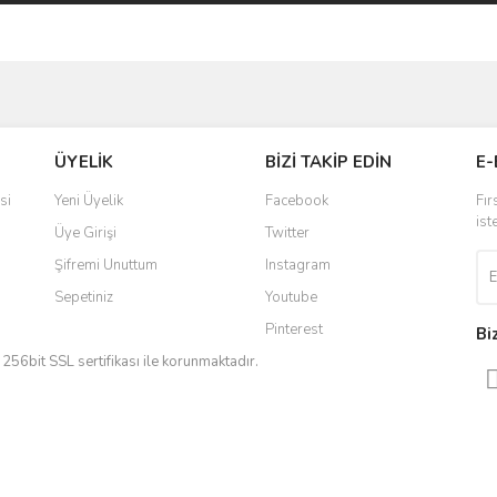
ve diğer konularda yetersiz gördüğünüz noktaları öneri formunu kullanarak taraf
Bu ürüne ilk yorumu siz yapın!
ÜYELİK
BİZİ TAKİP EDİN
E-
r.
Yorum Yaz
si
Yeni Üyelik
Facebook
Fır
ist
Üye Girişi
Twitter
Şifremi Unuttum
Instagram
Sepetiniz
Youtube
Pinterest
Bi
iz 256bit SSL sertifikası ile korunmaktadır.
Gönder