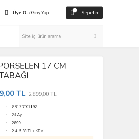
Üye Ol
Giriş Yap
Sepetim
/
PORSELEN 17 CM
TABAĞI
9,00 TL
2.899,00 TL
GR17DT01192
24 Ay
2899
2.415,83 TL + KDV