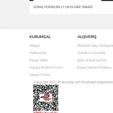
GÜRAL PORSELEN 17 CM DUVAR TABAĞI
Bu ürünün fiyat bilgisi, resim, ürün açıklamalarında 
Görüş ve önerileriniz için teşekkür ederiz.
KURUMSAL
ALIŞVERİŞ
Ürün resmi kalitesiz, bozuk veya görüntülenemiyo
Ürün açıklamasında eksik bilgiler bulunuyor.
İletişim
Mesafeli Satış Sözleşme
Ürün bilgilerinde hatalar bulunuyor.
Hakkımızda
Gizlilik ve Güvenlik
Ürün fiyatı diğer sitelerden daha pahalı.
Kargo Takibi
İptal ve İade Şartları
Bu ürüne benzer farklı alternatifler olmalı.
Havale Bildirim Formu
Kişisel Veriler Politikası
İletişim Formu
Copyright 2021 © ernshop.com
Kredi kartı bilgilerin