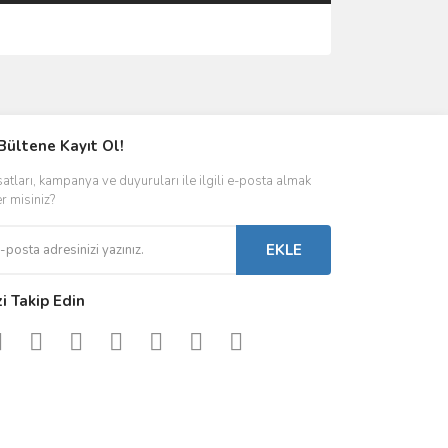
ımıza iletebilirsiniz.
Bültene Kayıt Ol!
satları, kampanya ve duyuruları ile ilgili e-posta almak
er misiniz?
EKLE
zi Takip Edin