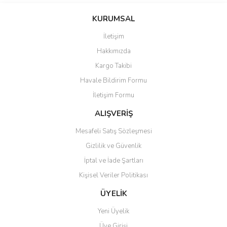
konularda yetersiz gördüğünüz noktaları öneri formunu kullanarak
Bu ürüne ilk yorumu siz yapın!
KURUMSAL
tarafımıza iletebilirsiniz.
Görüş ve önerileriniz için teşekkür ederiz.
İletişim
Yorum Yaz
Hakkımızda
Ürün resmi kalitesiz, bozuk veya görüntülenemiyor.
Kargo Takibi
Ürün açıklamasında eksik bilgiler bulunuyor.
Havale Bildirim Formu
Ürün bilgilerinde hatalar bulunuyor.
İletişim Formu
Ürün fiyatı diğer sitelerden daha pahalı.
Bu ürüne benzer farklı alternatifler olmalı.
ALIŞVERİŞ
Mesafeli Satış Sözleşmesi
Gizlilik ve Güvenlik
İptal ve İade Şartları
Kişisel Veriler Politikası
Gönder
ÜYELİK
Yeni Üyelik
Üye Girişi