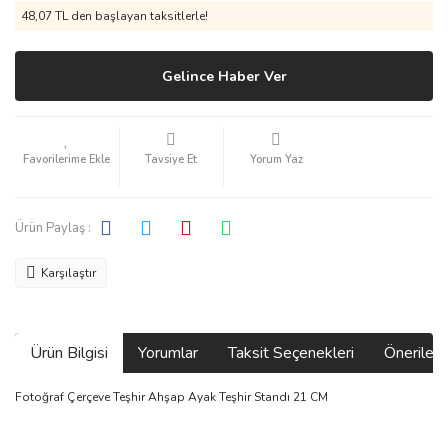
48,07 TL den başlayan taksitlerle!
Gelince Haber Ver
Tavsiye Et
Yorum Yaz
Ürün Paylaş :
Karşılaştır
Ürün Bilgisi
Yorumlar
Taksit Seçenekleri
Önerilerin
Fotoğraf Çerçeve Teşhir Ahşap Ayak Teşhir Standı 21 CM
Bu ürünün fiyat bilgisi, resim, ürün açıklamalarında ve diğer