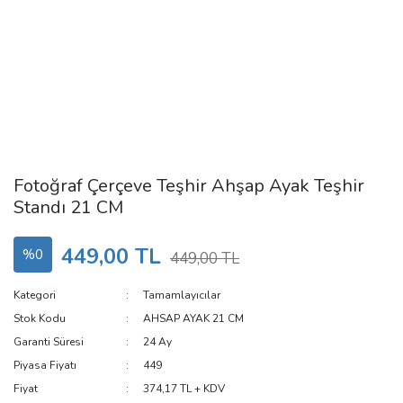
Fotoğraf Çerçeve Teşhir Ahşap Ayak Teşhir
Standı 21 CM
449,00 TL
%0
449,00 TL
Kategori
Tamamlayıcılar
Stok Kodu
AHSAP AYAK 21 CM
Garanti Süresi
24 Ay
Piyasa Fiyatı
449
Fiyat
374,17 TL + KDV