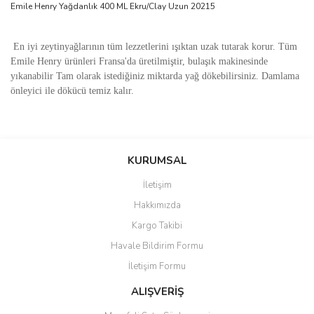
Emile Henry Yağdanlık 400 ML Ekru/Clay Uzun 20215
En iyi zeytinyağlarının tüm lezzetlerini ışıktan uzak tutarak korur. Tüm
Emile Henry ürünleri Fransa'da üretilmiştir, bulaşık makinesinde
yıkanabilir Tam olarak istediğiniz miktarda yağ dökebilirsiniz. Damlama
önleyici ile dökücü temiz kalır.
Bu ürünün fiyat bilgisi, resim, ürün açıklamalarında ve diğer
konularda yetersiz gördüğünüz noktaları öneri formunu kullanarak
Bu ürüne ilk yorumu siz yapın!
KURUMSAL
tarafımıza iletebilirsiniz.
Görüş ve önerileriniz için teşekkür ederiz.
İletişim
Yorum Yaz
Hakkımızda
Ürün resmi kalitesiz, bozuk veya görüntülenemiyor.
Kargo Takibi
Ürün açıklamasında eksik bilgiler bulunuyor.
Havale Bildirim Formu
Ürün bilgilerinde hatalar bulunuyor.
İletişim Formu
Ürün fiyatı diğer sitelerden daha pahalı.
Bu ürüne benzer farklı alternatifler olmalı.
ALIŞVERİŞ