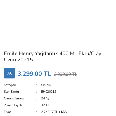
Emile Henry Yağdanlık 400 ML Ekru/Clay
Uzun 20215
3.299,00 TL
%0
3.299,00 TL
Kategori
Sirkelik
Stok Kodu
EH020215
Garanti Süresi
24 Ay
Piyasa Fiyatı
3299
Fiyat
2.749,17 TL + KDV