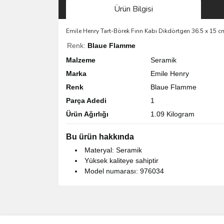
Ürün Bilgisi
Emile Henry Tart-Börek Fırın Kabı Dikdörtgen 36.5 x 15 
Renk:
Blaue Flamme
Malzeme
Seramik
Marka
Emile Henry
Renk
Blaue Flamme
Parça Adedi
1
Ürün Ağırlığı
1.09 Kilogram
Bu ürün hakkında
Materyal: Seramik
Yüksek kaliteye sahiptir
Model numarası: 976034
Bu ürünün fiyat bilgisi, resim, ürün açıklamalarında 
Görüş ve önerileriniz için teşekkür ederiz.