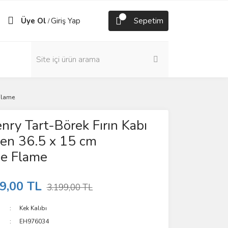
Üye Ol
Giriş Yap
Sepetim
/
 Flame
nry Tart-Börek Fırın Kabı
en 36.5 x 15 cm
ue Flame
9,00 TL
3.199,00 TL
Kek Kalıbı
EH976034