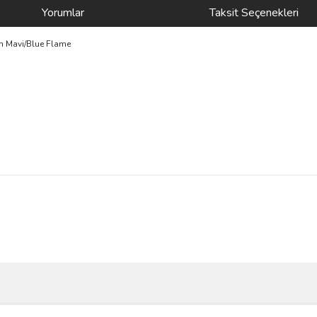
Yorumlar
Taksit Seçenekleri
cm Mavi/Blue Flame
ve diğer konularda yetersiz gördüğünüz noktaları öneri formunu kullanarak taraf
Bu ürüne ilk yorumu siz yapın!