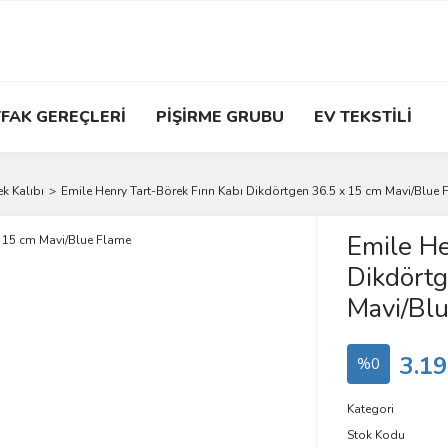
FAK GEREÇLERİ
PİŞİRME GRUBU
EV TEKSTİLİ
ek Kalıbı
Emile Henry Tart-Börek Fırın Kabı Dikdörtgen 36.5 x 15 cm Mavi/Blue
Emile He
Dikdörtg
Mavi/Bl
3.19
%0
Kategori
Stok Kodu