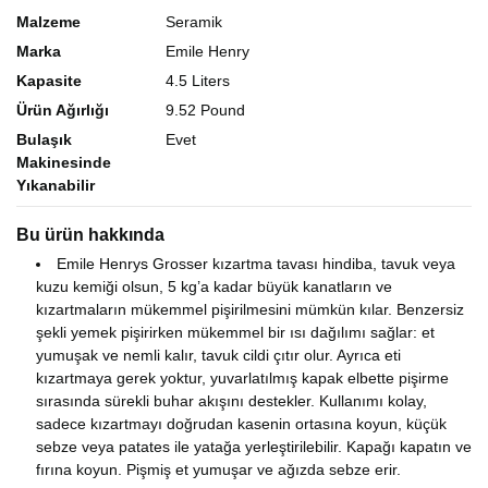
Malzeme
Seramik
Marka
Emile Henry
Kapasite
4.5 Liters
Ürün Ağırlığı
9.52 Pound
Bulaşık
Evet
Makinesinde
Yıkanabilir
Bu ürün hakkında
Emile Henrys Grosser kızartma tavası hindiba, tavuk veya
kuzu kemiği olsun, 5 kg’a kadar büyük kanatların ve
kızartmaların mükemmel pişirilmesini mümkün kılar. Benzersiz
şekli yemek pişirirken mükemmel bir ısı dağılımı sağlar: et
yumuşak ve nemli kalır, tavuk cildi çıtır olur. Ayrıca eti
kızartmaya gerek yoktur, yuvarlatılmış kapak elbette pişirme
sırasında sürekli buhar akışını destekler. Kullanımı kolay,
sadece kızartmayı doğrudan kasenin ortasına koyun, küçük
sebze veya patates ile yatağa yerleştirilebilir. Kapağı kapatın ve
fırına koyun. Pişmiş et yumuşar ve ağızda sebze erir.