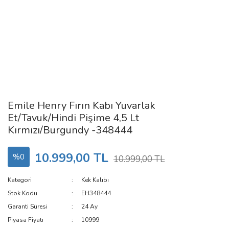
Emile Henry Fırın Kabı Yuvarlak
Et/Tavuk/Hindi Pişime 4,5 Lt
Kırmızı/Burgundy -348444
10.999,00 TL
%0
10.999,00 TL
Kategori
Kek Kalıbı
Stok Kodu
EH348444
Garanti Süresi
24 Ay
Piyasa Fiyatı
10999