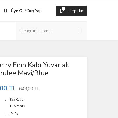
Üye Ol
Giriş Yap
Sepetim
/
nry Fırın Kabı Yuvarlak
rulee Mavi/Blue
,00 TL
649,00 TL
Kek Kalıbı
EH971013
24 Ay