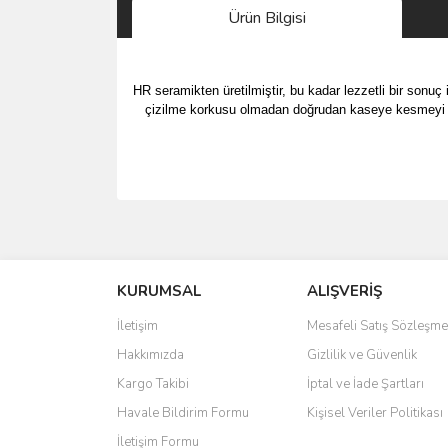
Ürün Bilgisi
HR seramikten üretilmiştir, bu kadar lezzetli bir sonuç
çizilme korkusu olmadan doğrudan kaseye kesmeyi mü
Bu ürünün fiyat bilgisi, resim, ürün açıklamalarında 
Görüş ve önerileriniz için teşekkür ederiz.
KURUMSAL
ALIŞVERİŞ
Ürün resmi kalitesiz, bozuk veya görüntülenemiyo
Ürün açıklamasında eksik bilgiler bulunuyor.
İletişim
Mesafeli Satış Sözleşme
Ürün bilgilerinde hatalar bulunuyor.
Hakkımızda
Gizlilik ve Güvenlik
Ürün fiyatı diğer sitelerden daha pahalı.
Kargo Takibi
İptal ve İade Şartları
Bu ürüne benzer farklı alternatifler olmalı.
Havale Bildirim Formu
Kişisel Veriler Politikası
İletişim Formu