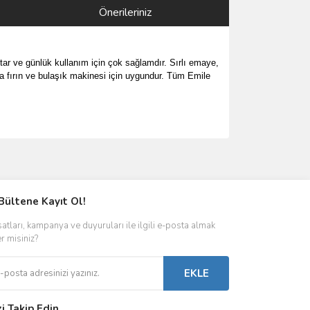
Önerileriniz
utar ve günlük kullanım için çok sağlamdır. Sırlı emaye,
 fırın ve bulaşık makinesi için uygundur. Tüm Emile
ımıza iletebilirsiniz.
Bültene Kayıt Ol!
satları, kampanya ve duyuruları ile ilgili e-posta almak
er misiniz?
EKLE
zi Takip Edin