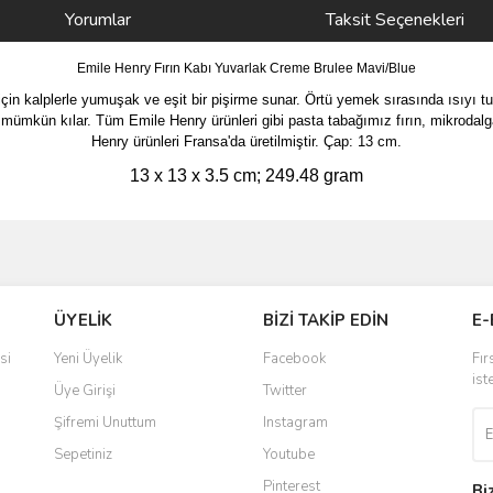
Yorumlar
Taksit Seçenekleri
Emile Henry Fırın Kabı Yuvarlak Creme Brulee Mavi/Blue
 için kalplerle yumuşak ve eşit bir pişirme sunar. Örtü yemek sırasında ısıyı t
mkün kılar. Tüm Emile Henry ürünleri gibi pasta tabağımız fırın, mikrodalga
Henry ürünleri Fransa'da üretilmiştir. Çap: 13 cm.
13 x 13 x 3.5 cm; 249.48 gram
ve diğer konularda yetersiz gördüğünüz noktaları öneri formunu kullanarak taraf
Bu ürüne ilk yorumu siz yapın!
ÜYELİK
BİZİ TAKİP EDİN
E-
r.
Yorum Yaz
si
Yeni Üyelik
Facebook
Fır
ist
Üye Girişi
Twitter
Şifremi Unuttum
Instagram
Sepetiniz
Youtube
Pinterest
Bi