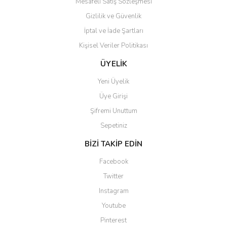
Mesafeli Satış Sözleşmesi
Gizlilik ve Güvenlik
İptal ve İade Şartları
Kişisel Veriler Politikası
Gönder
ÜYELİK
Yeni Üyelik
Üye Girişi
Şifremi Unuttum
Sepetiniz
BİZİ TAKİP EDİN
Facebook
Twitter
Instagram
Youtube
Pinterest