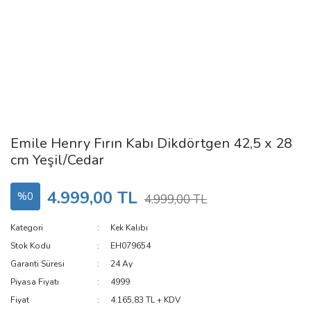
Emile Henry Fırın Kabı Dikdörtgen 42,5 x 28
cm Yeşil/Cedar
4.999,00 TL
%0
4.999,00 TL
Kategori
Kek Kalıbı
Stok Kodu
EH079654
Garanti Süresi
24 Ay
Piyasa Fiyatı
4999
Fiyat
4.165,83 TL + KDV