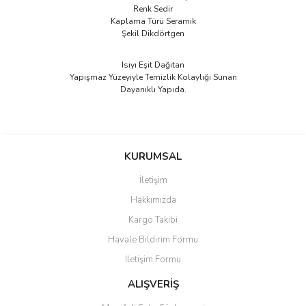
Renk Sedir
Kaplama Türü Seramik
Şekil Dikdörtgen
Isıyı Eşit Dağıtan
Yapışmaz Yüzeyiyle Temizlik Kolaylığı Sunan
Dayanıklı Yapıda.
Bu ürünün fiyat bilgisi, resim, ürün açıklamalarında ve diğer
konularda yetersiz gördüğünüz noktaları öneri formunu kullanarak
Bu ürüne ilk yorumu siz yapın!
KURUMSAL
tarafımıza iletebilirsiniz.
Görüş ve önerileriniz için teşekkür ederiz.
İletişim
Yorum Yaz
Hakkımızda
Ürün resmi kalitesiz, bozuk veya görüntülenemiyor.
Kargo Takibi
Ürün açıklamasında eksik bilgiler bulunuyor.
Havale Bildirim Formu
Ürün bilgilerinde hatalar bulunuyor.
İletişim Formu
Ürün fiyatı diğer sitelerden daha pahalı.
Bu ürüne benzer farklı alternatifler olmalı.
ALIŞVERİŞ