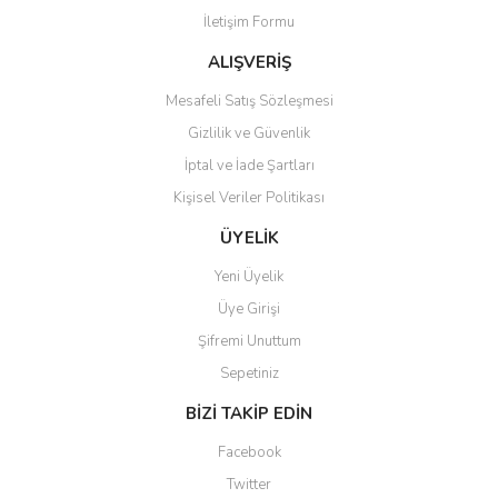
İletişim Formu
Ürün fiyatı diğer sitelerden daha pahalı.
Bu ürüne benzer farklı alternatifler olmalı.
ALIŞVERİŞ
Mesafeli Satış Sözleşmesi
Gizlilik ve Güvenlik
İptal ve İade Şartları
Kişisel Veriler Politikası
Gönder
ÜYELİK
Yeni Üyelik
Üye Girişi
Şifremi Unuttum
Sepetiniz
BİZİ TAKİP EDİN
Facebook
Twitter