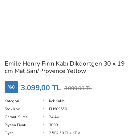
Emile Henry Fırın Kabı Dikdörtgen 30 x 19
cm Mat Sarı/Provence Yellow
3.099,00 TL
%0
3.099,00 TL
Kategori
Kek Kalıbı
Stok Kodu
EH909650
Garanti Süresi
24 Ay
Piyasa Fiyatı
3099
Fiyat
2.582,50 TL + KDV