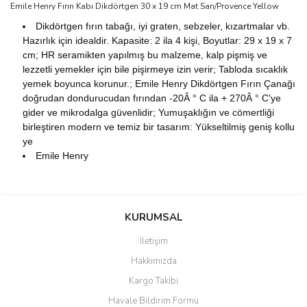
Emile Henry Fırın Kabı Dikdörtgen 30 x 19 cm Mat Sarı/Provence Yellow
Dikdörtgen fırın tabağı, iyi graten, sebzeler, kızartmalar vb.
Hazırlık için idealdir. Kapasite: 2 ila 4 kişi, Boyutlar: 29 x 19 x 7
cm; HR seramikten yapılmış bu malzeme, kalp pişmiş ve
lezzetli yemekler için bile pişirmeye izin verir; Tabloda sıcaklık
yemek boyunca korunur.; Emile Henry Dikdörtgen Fırın Çanağı
doğrudan dondurucudan fırından -20Â ° C ila + 270Â ° C'ye
gider ve mikrodalga güvenlidir; Yumuşaklığın ve cömertliği
birleştiren modern ve temiz bir tasarım: Yükseltilmiş geniş kollu
ye
Emile Henry
Bu ürünün fiyat bilgisi, resim, ürün açıklamalarında ve diğer
konularda yetersiz gördüğünüz noktaları öneri formunu kullanarak
Bu ürüne ilk yorumu siz yapın!
KURUMSAL
tarafımıza iletebilirsiniz.
Görüş ve önerileriniz için teşekkür ederiz.
İletişim
Yorum Yaz
Hakkımızda
Ürün resmi kalitesiz, bozuk veya görüntülenemiyor.
Kargo Takibi
Ürün açıklamasında eksik bilgiler bulunuyor.
Havale Bildirim Formu
Ürün bilgilerinde hatalar bulunuyor.