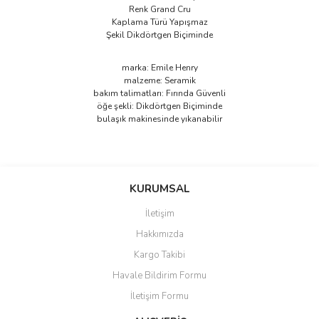
Renk Grand Cru
Kaplama Türü Yapışmaz
Şekil Dikdörtgen Biçiminde
marka: Emile Henry
malzeme: Seramik
bakım talimatları: Fırında Güvenli
öğe şekli: Dikdörtgen Biçiminde
bulaşık makinesinde yıkanabilir
Bu ürünün fiyat bilgisi, resim, ürün açıklamalarında ve diğer
konularda yetersiz gördüğünüz noktaları öneri formunu kullanarak
Bu ürüne ilk yorumu siz yapın!
KURUMSAL
tarafımıza iletebilirsiniz.
Görüş ve önerileriniz için teşekkür ederiz.
İletişim
Yorum Yaz
Hakkımızda
Ürün resmi kalitesiz, bozuk veya görüntülenemiyor.
Kargo Takibi
Ürün açıklamasında eksik bilgiler bulunuyor.
Havale Bildirim Formu
Ürün bilgilerinde hatalar bulunuyor.
İletişim Formu
Ürün fiyatı diğer sitelerden daha pahalı.
Bu ürüne benzer farklı alternatifler olmalı.