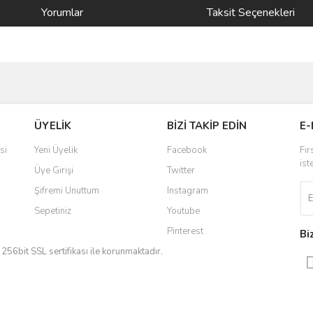
Yorumlar
Taksit Seçenekleri
ve diğer konularda yetersiz gördüğünüz noktaları öneri formunu kullanarak taraf
Bu ürüne ilk yorumu siz yapın!
ÜYELİK
BİZİ TAKİP EDİN
E-
r.
Yorum Yaz
si
Yeni Üyelik
Facebook
Fır
ist
Üye Girişi
Twitter
Şifremi Unuttum
Instagram
Sepetiniz
Youtube
Pinterest
Bi
iz 256bit SSL sertifikası ile korunmaktadır.
Gönder