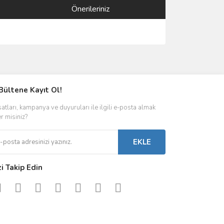
Önerileriniz
ımıza iletebilirsiniz.
Bültene Kayıt Ol!
satları, kampanya ve duyuruları ile ilgili e-posta almak
er misiniz?
EKLE
zi Takip Edin