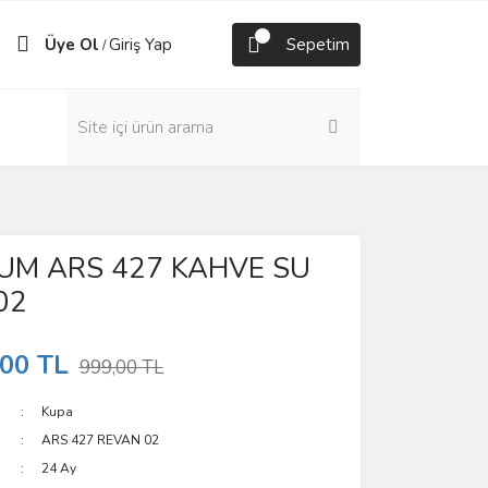
Üye Ol
Giriş Yap
Sepetim
/
UM ARS 427 KAHVE SU
02
,00 TL
999,00 TL
Kupa
ARS 427 REVAN 02
24 Ay