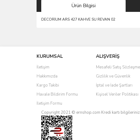
Ürün Bilgisi
DECORİUM ARS 427 KAHVE SU REVAN 02
Bu ürünün fiyat bilgisi, resim, ürün açıklamalarında 
Görüş ve önerileriniz için teşekkür ederiz.
KURUMSAL
ALIŞVERİŞ
Ürün resmi kalitesiz, bozuk veya görüntülenemiyo
Ürün açıklamasında eksik bilgiler bulunuyor.
İletişim
Mesafeli Satış Sözleşme
Ürün bilgilerinde hatalar bulunuyor.
Hakkımızda
Gizlilik ve Güvenlik
Ürün fiyatı diğer sitelerden daha pahalı.
Kargo Takibi
İptal ve İade Şartları
Bu ürüne benzer farklı alternatifler olmalı.
Havale Bildirim Formu
Kişisel Veriler Politikası
İletişim Formu
Copyright 2021 © ernshop.com
Kredi kartı bilgilerin