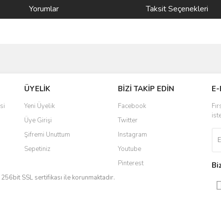
Yorumlar
Taksit Seçenekleri
ve diğer konularda yetersiz gördüğünüz noktaları öneri formunu kullanarak taraf
Bu ürüne ilk yorumu siz yapın!
ÜYELİK
BİZİ TAKİP EDİN
E-
r.
Yorum Yaz
si
Yeni Üyelik
Facebook
Fır
ist
Üye Girişi
Twitter
Şifremi Unuttum
Instagram
Sepetiniz
Youtube
Pinterest
Bi
iz 256bit SSL sertifikası ile korunmaktadır.
Gönder