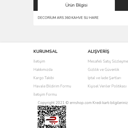
Ürün Bilgisi
DECORİUM ARS 360 KAHVE SU HARE
Bu ürünün fiyat bilgisi, resim, ürün açıklamalarında 
Görüş ve önerileriniz için teşekkür ederiz.
KURUMSAL
ALIŞVERİŞ
Ürün resmi kalitesiz, bozuk veya görüntülenemiyo
Ürün açıklamasında eksik bilgiler bulunuyor.
İletişim
Mesafeli Satış Sözleşme
Ürün bilgilerinde hatalar bulunuyor.
Hakkımızda
Gizlilik ve Güvenlik
Ürün fiyatı diğer sitelerden daha pahalı.
Kargo Takibi
İptal ve İade Şartları
Bu ürüne benzer farklı alternatifler olmalı.
Havale Bildirim Formu
Kişisel Veriler Politikası
İletişim Formu
Copyright 2021 © ernshop.com
Kredi kartı bilgilerin