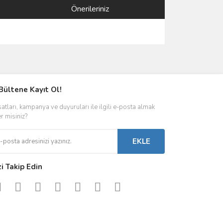
Önerileriniz
ımıza iletebilirsiniz.
Bültene Kayıt Ol!
satları, kampanya ve duyuruları ile ilgili e-posta almak
er misiniz?
EKLE
zi Takip Edin