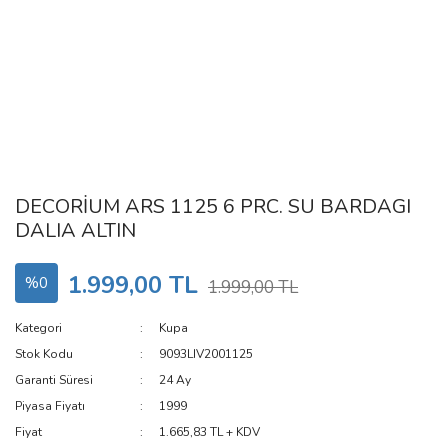
DECORİUM ARS 1125 6 PRC. SU BARDAGI
DALIA ALTIN
1.999,00 TL
%0
1.999,00 TL
Kategori
Kupa
Stok Kodu
9093LIV2001125
Garanti Süresi
24 Ay
Piyasa Fiyatı
1999
Fiyat
1.665,83 TL + KDV