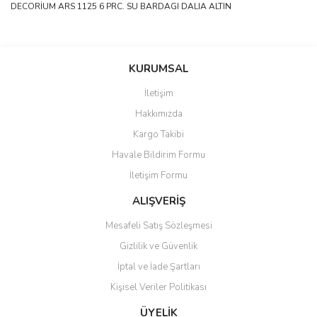
DECORİUM ARS 1125 6 PRC. SU BARDAGI DALIA ALTIN
Bu ürünün fiyat bilgisi, resim, ürün açıklamalarında ve diğer
konularda yetersiz gördüğünüz noktaları öneri formunu kullanarak
Bu ürüne ilk yorumu siz yapın!
KURUMSAL
tarafımıza iletebilirsiniz.
Görüş ve önerileriniz için teşekkür ederiz.
İletişim
Yorum Yaz
Hakkımızda
Ürün resmi kalitesiz, bozuk veya görüntülenemiyor.
Kargo Takibi
Ürün açıklamasında eksik bilgiler bulunuyor.
Havale Bildirim Formu
Ürün bilgilerinde hatalar bulunuyor.
İletişim Formu
Ürün fiyatı diğer sitelerden daha pahalı.
Bu ürüne benzer farklı alternatifler olmalı.
ALIŞVERİŞ
Mesafeli Satış Sözleşmesi
Gizlilik ve Güvenlik
İptal ve İade Şartları
Kişisel Veriler Politikası
Gönder
ÜYELİK