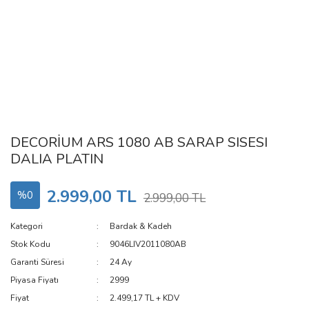
DECORİUM ARS 1080 AB SARAP SISESI
DALIA PLATIN
2.999,00 TL
%0
2.999,00 TL
Kategori
Bardak & Kadeh
Stok Kodu
9046LIV2011080AB
Garanti Süresi
24 Ay
Piyasa Fiyatı
2999
Fiyat
2.499,17 TL + KDV