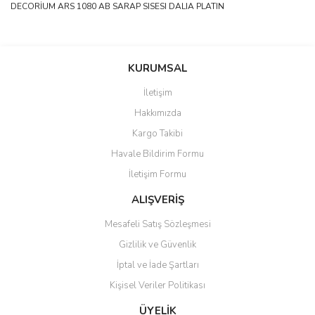
DECORİUM ARS 1080 AB SARAP SISESI DALIA PLATIN
Bu ürünün fiyat bilgisi, resim, ürün açıklamalarında ve diğer
konularda yetersiz gördüğünüz noktaları öneri formunu kullanarak
Bu ürüne ilk yorumu siz yapın!
KURUMSAL
tarafımıza iletebilirsiniz.
Görüş ve önerileriniz için teşekkür ederiz.
İletişim
Yorum Yaz
Hakkımızda
Ürün resmi kalitesiz, bozuk veya görüntülenemiyor.
Kargo Takibi
Ürün açıklamasında eksik bilgiler bulunuyor.
Havale Bildirim Formu
Ürün bilgilerinde hatalar bulunuyor.
İletişim Formu
Ürün fiyatı diğer sitelerden daha pahalı.
Bu ürüne benzer farklı alternatifler olmalı.
ALIŞVERİŞ
Mesafeli Satış Sözleşmesi
Gizlilik ve Güvenlik
İptal ve İade Şartları
Kişisel Veriler Politikası
Gönder
ÜYELİK