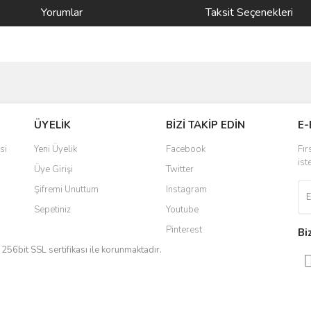
Yorumlar
Taksit Seçenekleri
ve diğer konularda yetersiz gördüğünüz noktaları öneri formunu kullanarak taraf
Bu ürüne ilk yorumu siz yapın!
ÜYELİK
BİZİ TAKİP EDİN
E-
r.
Yorum Yaz
si
Yeni Üyelik
Facebook
Fır
ist
Üye Girişi
Twitter
Şifremi Unuttum
Instagram
Sepetiniz
Youtube
Pinterest
Bi
iz 256bit SSL sertifikası ile korunmaktadır.
Gönder