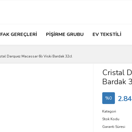
FAK GEREÇLERİ
PİŞİRME GRUBU
EV TEKSTİLİ
istal Darquez Macassar 6lı Viski Bardak 32cl
Cristal 
Bardak 
2.84
%0
Kategori
Stok Kodu
Garanti Süresi