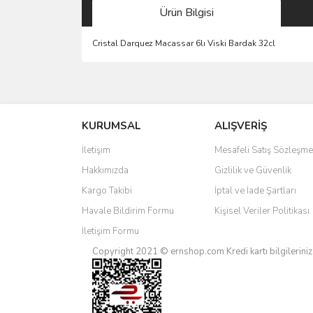
Ürün Bilgisi
Cristal Darquez Macassar 6lı Viski Bardak 32cl
Bu ürünün fiyat bilgisi, resim, ürün açıklamalarında 
Görüş ve önerileriniz için teşekkür ederiz.
KURUMSAL
ALIŞVERİŞ
Ürün resmi kalitesiz, bozuk veya görüntülenemiyo
Ürün açıklamasında eksik bilgiler bulunuyor.
İletişim
Mesafeli Satış Sözleşme
Ürün bilgilerinde hatalar bulunuyor.
Hakkımızda
Gizlilik ve Güvenlik
Ürün fiyatı diğer sitelerden daha pahalı.
Kargo Takibi
İptal ve İade Şartları
Bu ürüne benzer farklı alternatifler olmalı.
Havale Bildirim Formu
Kişisel Veriler Politikası
İletişim Formu
Copyright 2021 © ernshop.com
Kredi kartı bilgilerin