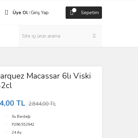
Üye Ol
Giriş Yap
Sepetim
/
Darquez Macassar 6lı Viski
32cl
4,00 TL
2.844,00 TL
Su Bardağı
P296.552942
24 Ay