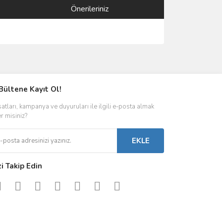
Önerileriniz
ımıza iletebilirsiniz.
Bültene Kayıt Ol!
satları, kampanya ve duyuruları ile ilgili e-posta almak
er misiniz?
EKLE
zi Takip Edin